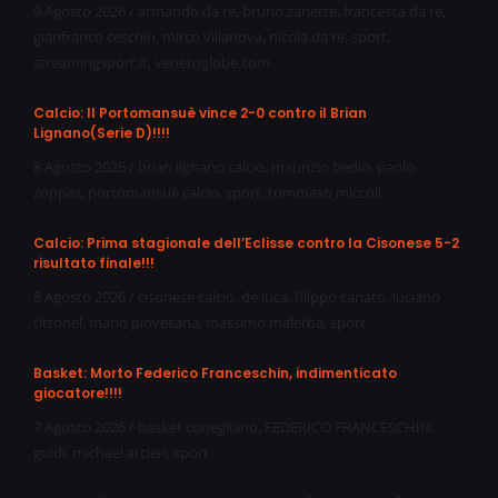
9 Agosto 2026
/
armando da re
,
bruno zanette
,
francesca da re
,
gianfranco ceschin
,
mirco villanova
,
nicola da re
,
sport
,
streamingsport.it
,
venetoglobe.com
Calcio: Il Portomansuè vince 2-0 contro il Brian
Lignano(Serie D)!!!!
8 Agosto 2026
/
brian lignano calcio
,
maurizio bedin
,
paolo
zoppas
,
portomansuè calcio
,
sport
,
tommaso miccoli
Calcio: Prima stagionale dell’Eclisse contro la Cisonese 5-2
risultato finale!!!
8 Agosto 2026
/
cisonese calcio
,
de luca
,
filippo canato
,
luciano
tittonel
,
mario piovesana
,
massimo malerba
,
sport
Basket: Morto Federico Franceschin, indimenticato
giocatore!!!!
7 Agosto 2026
/
basket conegliano
,
FEDERICO FRANCESCHIN
,
guidi
,
michael arcieri
,
sport