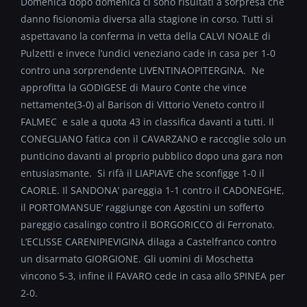
Domenica dopo domenica ci sono risultati a sorpresa che
danno fisionomia diversa alla stagione in corso. Tutti si
aspettavano la conferma in vetta della CALVI NOALE di
Pulzetti e invece l’undici veneziano cade in casa per 1-0
contro una sorprendente LIVENTINAOPITERGINA. Ne
approfitta la GODIGESE di Mauro Conte che vince
nettamente(3-0) al Barison di Vittorio Veneto contro il
FALMEC e sale a quota 43 in classifica davanti a tutti. Il
CONEGLIANO fatica con il CAVARZANO e raccoglie solo un
punticino davanti al proprio pubblico dopo una gara non
entusiasmante. Si rifà il LIAPIAVE che sconfigge 1-0 il
CAORLE. Il SANDONA’ pareggia 1-1 contro il CADONEGHE,
il PORTOMANSUE’ raggiunge con Agostini un sofferto
pareggio casalingo contro il BORGORICCO di Ferronato.
L’ECLISSE CARENIPIEVIGINA dilaga a Castelfranco contro
un disarmato GIORGIONE. Gli uomini di Moschetta
vincono 5-3, infine il FAVARO cede in casa allo SPINEA per
2-0.