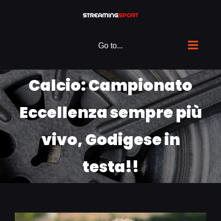
Skip
to
content
Go to...
Calcio: Campionato
Eccellenza sempre più
vivo, Godigese in
testa!!