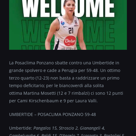
La Posaclima Ponzano sbatte contro una Umbertide in
grande spolvero e cade a Perugia per 59-48. Un ottimo
terzo quarto (12-23) non basta a raddrizzare un primo
tempo deficitario; per le biancoverdi alla solita
ottima Martina Mosetti (12 e 7 rimbalzi) ci sono 12 punti
per Cami Kirschenbaum e 9 per Laura Valli.
UMBERTIDE – POSACLIMA PONZANO 59-48
Umbertide:
Pangalos 15, Stroscio 2, Gianangeli 4,
Gambelunghe 6, Baldi 15, D’Angelo 7, Scarpato 3, Bartolini 5,