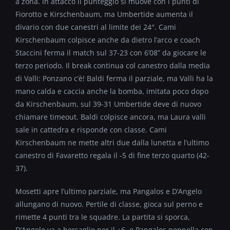
a zona. In attacco il punteggio si muove con i punti di
Fiorotto e Kirschenbaum, ma Umbertide aumenta il
divario con due canestri al limite dei 24″. Cami
Kirschenbaum colpisce anche da dietro l’arco e coach
Staccini ferma il match sul 37-23 con 6’08” da giocare le
terzo periodo. Il break continua col canestro dalla media
di Valli: Ponzano c’è! Baldi ferma il parziale, ma Valli ha la
mano calda e caccia anche la bomba, imitata poco dopo
da Kirschenbaum, sul 39-31 Umbertide deve di nuovo
chiamare timeout. Baldi colpisce ancora, ma Laura valli
sale in cattedra e risponde con classe. Cami
Kirschenbaum ne mette altri due dalla lunetta e l’ultimo
canestro di Favaretto regala il -5 di fine terzo quarto (42-
37).
Mosetti apre l’ultimo parziale, ma Pangalos e D’Angelo
allungano di nuovo. Pertile di classe, gioca sul perno e
rimette 4 punti tra le squadre. La partita si sporca,
D’Angelo va a bersaglio per il +6 e Pangalos pennella con