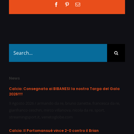
Facebook
Pinterest
Email
Search
for:
News
Calcio: Consegnata ai BIBANESI la nostra Targa del Gala
2026!!!!
9 Agosto 2026
/
armando da re
,
bruno zanette
,
francesca da re
,
gianfranco ceschin
,
mirco villanova
,
nicola da re
,
sport
,
streamingsport.it
,
venetoglobe.com
Calcio: Il Portomansuè vince 2-0 contro il Brian