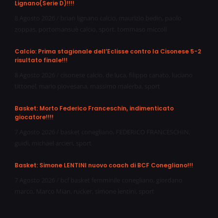
Lignano(Serie D)!!!!
8 Agosto 2026
/
brian lignano calcio
,
maurizio bedin
,
paolo
zoppas
,
portomansuè calcio
,
sport
,
tommaso miccoli
Calcio: Prima stagionale dell’Eclisse contro la Cisonese 5-2
risultato finale!!!
8 Agosto 2026
/
cisonese calcio
,
de luca
,
filippo canato
,
luciano
tittonel
,
mario piovesana
,
massimo malerba
,
sport
Basket: Morto Federico Franceschin, indimenticato
giocatore!!!!
7 Agosto 2026
/
basket conegliano
,
FEDERICO FRANCESCHIN
,
guidi
,
michael arcieri
,
sport
Basket: Simone LENTINI nuovo coach di BCF Conegliano!!!
7 Agosto 2026
/
bcf basket femminile conegliano
,
giordano
marco
,
Marco Mian
,
rucker
,
simone lentini
,
sport