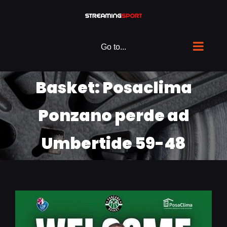
Skip
to
content
Go to...
Basket: Posaclima
Ponzano perde ad
Umbertide 59-48