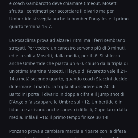
e coach Gambarotto deve chiamare timeout. Mosetti
sfrutta i centimetri per accorciare il divario ma per
Umbertide si sveglia anche la bomber Pangalos e il primo
quarto termina 15-7.
La Posaclima prova ad alzare i ritmi ma i ferri sembrano
stregati. Per vedere un canestro servono più di 3 minuti,
ed è la solita Mosetti, dalla media, per il -6. Si sblocca
anche Umbertide che piazza un 6-0, chiuso dalla tripla di
un’ottima Martina Mosetti. Il layup di Favaretto vale il 21-
14 a metà secondo quarto, quando coach Staccini decide
di fermare il match. La tripla allo scadere dei 24″ di
Bartolini porta il divario in doppia cifra e il jump shot di
D’Angelo fa scappare le Umbre sul +12. Umbertide è in
fiducia e arrivano anche canestri difficili, Cupellaro, dalla
media, infila il +16: il primo tempo finisce 30-14!
Ponzano prova a cambiare marcia e riparte con la difesa