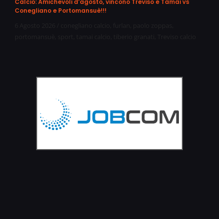
Calcio: Amichevoli d’agosto, vincono Treviso e Tamai vs
Conegliano e Portomansuè!!!
6 Agosto 2026
/
conegliano calcio
,
furlan
,
paolo zoppas
,
portomansuè
,
sport
,
tamai calcio
,
tiberio granati
,
Treviso calcio