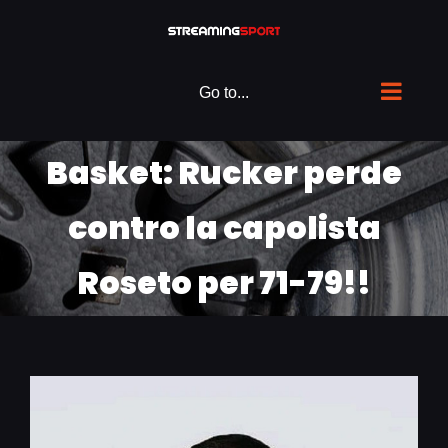
Skip
to
content
Go to...
Basket: Rucker perde
contro la capolista
Roseto per 71-79!!