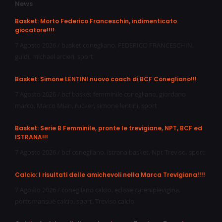
News
Basket: Morto Federico Franceschin, indimenticato
giocatore!!!!
7 Agosto 2026
/
basket conegliano
,
FEDERICO FRANCESCHIN
,
guidi
,
michael arcieri
,
sport
Basket: Simone LENTINI nuovo coach di BCF Conegliano!!!
7 Agosto 2026
/
bcf basket femminile conegliano
,
giordano
marco
,
Marco Mian
,
rucker
,
simone lentini
,
sport
Basket: Serie B Femminile, pronte le trevigiane, NPT, BCF ed
ISTRANA!!!
7 Agosto 2026
/
bcf conegliano
,
istrana basket
,
Npt Treviso
,
sport
Calcio: I risultati delle amichevoli nella Marca Trevigiana!!!!
7 Agosto 2026
/
conegliano calcio
,
eclisse carenipievigina
,
portomansuè calcio
,
sport
,
Treviso calcio