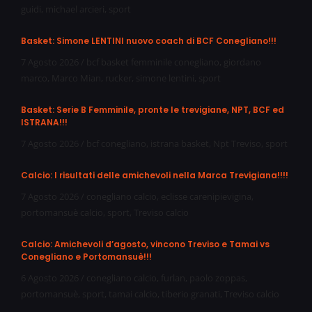
guidi
,
michael arcieri
,
sport
Basket: Simone LENTINI nuovo coach di BCF Conegliano!!!
7 Agosto 2026
/
bcf basket femminile conegliano
,
giordano
marco
,
Marco Mian
,
rucker
,
simone lentini
,
sport
Basket: Serie B Femminile, pronte le trevigiane, NPT, BCF ed
ISTRANA!!!
7 Agosto 2026
/
bcf conegliano
,
istrana basket
,
Npt Treviso
,
sport
Calcio: I risultati delle amichevoli nella Marca Trevigiana!!!!
7 Agosto 2026
/
conegliano calcio
,
eclisse carenipievigina
,
portomansuè calcio
,
sport
,
Treviso calcio
Calcio: Amichevoli d’agosto, vincono Treviso e Tamai vs
Conegliano e Portomansuè!!!
6 Agosto 2026
/
conegliano calcio
,
furlan
,
paolo zoppas
,
portomansuè
,
sport
,
tamai calcio
,
tiberio granati
,
Treviso calcio