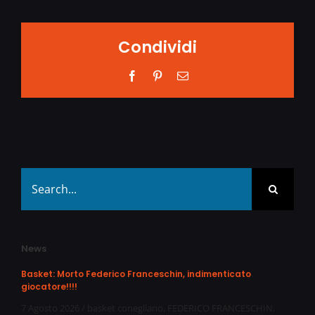
Condividi
Facebook
Pinterest
Email
Search
for:
News
Basket: Morto Federico Franceschin, indimenticato
giocatore!!!!
7 Agosto 2026
/
basket conegliano
,
FEDERICO FRANCESCHIN
,