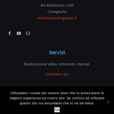
Via Monticano 12/D
Conegliano
info@streamingsport.it
Servizi
Realizzazione video, interviste, riprese.
Contattaci qui
www.streamingsport.it
Utilizziamo i cookie per essere sicuri che tu possa avere la
migliore esperienza sul nostro sito. Se continui ad utilizzare
questo sito noi assumiamo che tu ne sia felice.
è un sito web di
VenetoGlobe.com
This website uses cookies and third party services.
OK
Ok