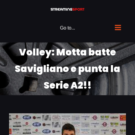
Skip
to
content
Go to...
Volley: Motta batte
Savigliano e punta la
Serie A2!!