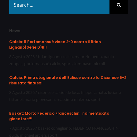
for:
News
Calcio: Il Portomansuè vince 2-0 contro il Brian
Lignano(Serie D)!!!!
8 Agosto 2026
/
brian lignano calcio
,
maurizio bedin
,
paolo
zoppas
,
portomansuè calcio
,
sport
,
tommaso miccoli
Calcio: Prima stagionale dell’Eclisse contro la Cisonese 5-2
risultato finale!!!
8 Agosto 2026
/
cisonese calcio
,
de luca
,
filippo canato
,
luciano
tittonel
,
mario piovesana
,
massimo malerba
,
sport
Basket: Morto Federico Franceschin, indimenticato
giocatore!!!!
7 Agosto 2026
/
basket conegliano
,
FEDERICO FRANCESCHIN
,
guidi
,
michael arcieri
,
sport