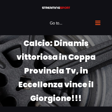
Skip
to
content
Go to...
Calcio: Dinamis
vittoriosa in Coppa
Provincia Tv, in
Eccellenza vince il
Giorgione!!!