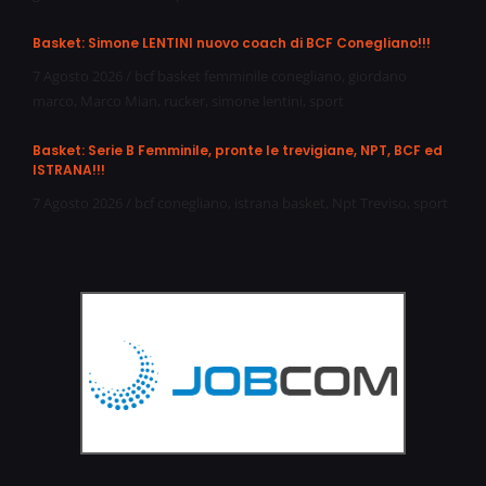
Basket: Simone LENTINI nuovo coach di BCF Conegliano!!!
7 Agosto 2026
/
bcf basket femminile conegliano
,
giordano
marco
,
Marco Mian
,
rucker
,
simone lentini
,
sport
Basket: Serie B Femminile, pronte le trevigiane, NPT, BCF ed
ISTRANA!!!
7 Agosto 2026
/
bcf conegliano
,
istrana basket
,
Npt Treviso
,
sport