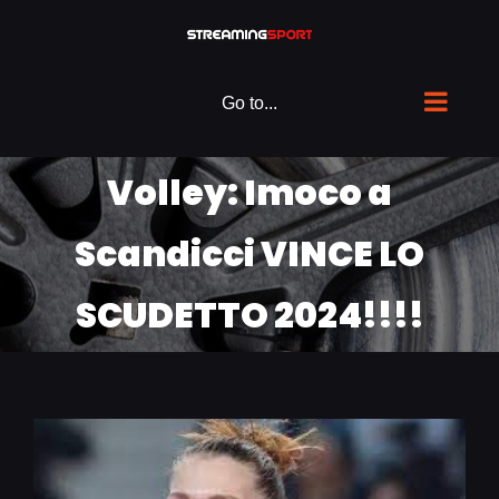
Skip
to
content
Go to...
Volley: Imoco a
Scandicci VINCE LO
SCUDETTO 2024!!!!