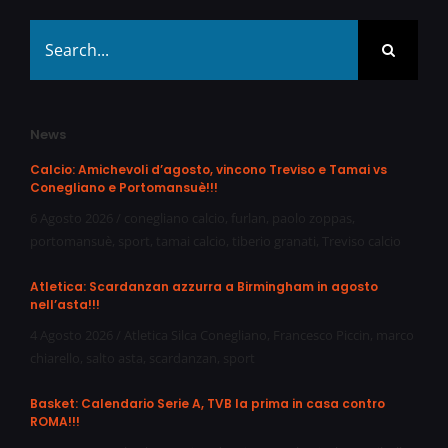
Search
for:
News
Calcio: Amichevoli d’agosto, vincono Treviso e Tamai vs
Conegliano e Portomansuè!!!
6 Agosto 2026
/
conegliano calcio
,
furlan
,
paolo zoppas
,
portomansuè
,
sport
,
tamai calcio
,
tiberio granati
,
Treviso calcio
Atletica: Scardanzan azzurra a Birmingham in agosto
nell’asta!!!
4 Agosto 2026
/
Atletica Silca Conegliano
,
Francesco Piccin
,
marco
chiarello
,
salto asta
,
scardanzan
,
sport
Basket: Calendario Serie A, TVB la prima in casa contro
ROMA!!!