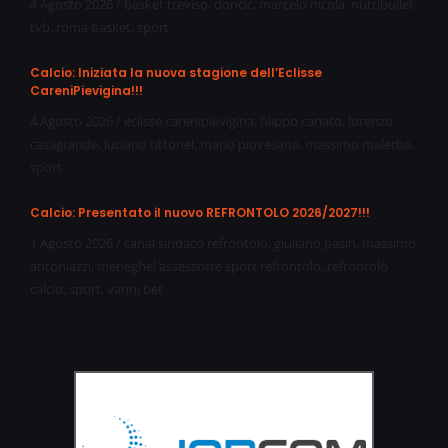
4 Agosto 2026
/
basket treviso
,
doncic
,
marcelo nicola
,
nutribullet
tvb
,
roma basket
,
sport
Calcio: Iniziata la nuova stagione dell’Eclisse
CareniPievigina!!!
4 Agosto 2026
/
eclisse carenipievigina
,
filippo canato
,
lorenzo
casagrande
,
luciano tittonel
,
mario piovesana
,
massimo malerba
,
sport
Calcio: Presentato il nuovo REFRONTOLO 2026/2027!!!
1 Agosto 2026
/
canal sindaco refrontolo
,
giuliano pasin
,
massimo
antoniazzi
,
meneghel assessotre sport refrontolo
,
refrontolo
calcio
,
sport
,
vanni bet