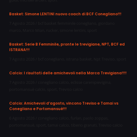
Basket: Simone LENTINI nuovo coach di BCF Conegliano!!!
7 Agosto 2026
/
bcf basket femminile conegliano
,
giordano
marco
,
Marco Mian
,
rucker
,
simone lentini
,
sport
Basket: Serie B Femminile, pronte le trevigiane, NPT, BCF ed
ISTRANA!!!
7 Agosto 2026
/
bcf conegliano
,
istrana basket
,
Npt Treviso
,
sport
Calcio: I risultati delle amichevoli nella Marca Trevigiana!!!!
7 Agosto 2026
/
conegliano calcio
,
eclisse carenipievigina
,
portomansuè calcio
,
sport
,
Treviso calcio
Calcio: Amichevoli d’agosto, vincono Treviso e Tamai vs
Conegliano e Portomansuè!!!
6 Agosto 2026
/
conegliano calcio
,
furlan
,
paolo zoppas
,
portomansuè
,
sport
,
tamai calcio
,
tiberio granati
,
Treviso calcio