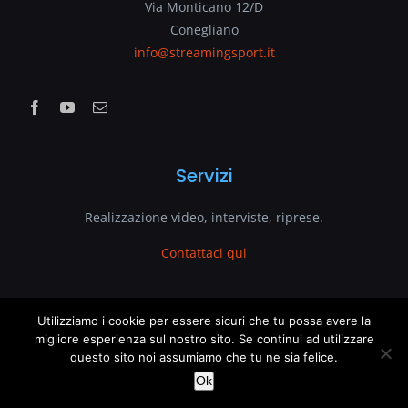
Via Monticano 12/D
Conegliano
info@streamingsport.it
Servizi
Realizzazione video, interviste, riprese.
Contattaci qui
www.streamingsport.it
Utilizziamo i cookie per essere sicuri che tu possa avere la
migliore esperienza sul nostro sito. Se continui ad utilizzare
questo sito noi assumiamo che tu ne sia felice.
è un sito web di
VenetoGlobe.com
This website uses cookies and third party services.
OK
Ok