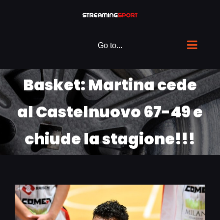
Skip
to
content
Go to...
Basket: Martina cede
al Castelnuovo 67-49 e
chiude la stagione!!!