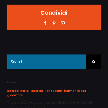
Condividi
Facebook
Pinterest
Email
Search
for:
News
Basket: Morto Federico Franceschin, indimenticato
giocatore!!!!
7 Agosto 2026
/
basket conegliano
,
FEDERICO FRANCESCHIN
,
guidi
,
michael arcieri
,
sport