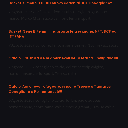
Basket: Simone LENTINI nuovo coach di BCF Conegliano!!!
7 Agosto 2026
/
bcf basket femminile conegliano
,
giordano
marco
,
Marco Mian
,
rucker
,
simone lentini
,
sport
Basket: Serie B Femminile, pronte le trevigiane, NPT, BCF ed
ISTRANA!!!
7 Agosto 2026
/
bcf conegliano
,
istrana basket
,
Npt Treviso
,
sport
Calcio: I risultati delle amichevoli nella Marca Trevigiana!!!!
7 Agosto 2026
/
conegliano calcio
,
eclisse carenipievigina
,
portomansuè calcio
,
sport
,
Treviso calcio
Calcio: Amichevoli d’agosto, vincono Treviso e Tamai vs
Conegliano e Portomansuè!!!
6 Agosto 2026
/
conegliano calcio
,
furlan
,
paolo zoppas
,
portomansuè
,
sport
,
tamai calcio
,
tiberio granati
,
Treviso calcio