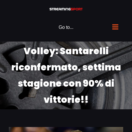
Skip
to
content
Go to...
Volley: Santarelli
riconfermato, settima
stagione con 90% di
vittorie!!