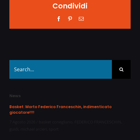
Condividi
Facebook
Pinterest
Email
Search
for:
News
Basket: Morto Federico Franceschin, indimenticato
giocatore!!!!
7 Agosto 2026
/
basket conegliano
,
FEDERICO FRANCESCHIN
,
guidi
,
michael arcieri
,
sport