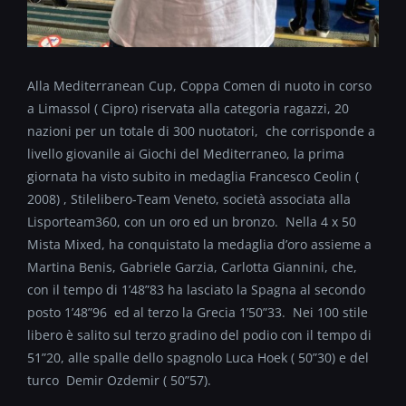
Alla Mediterranean Cup, Coppa Comen di nuoto in corso
a Limassol ( Cipro) riservata alla categoria ragazzi, 20
nazioni per un totale di 300 nuotatori, che corrisponde a
livello giovanile ai Giochi del Mediterraneo, la prima
giornata ha visto subito in medaglia Francesco Ceolin (
2008) , Stilelibero-Team Veneto, società associata alla
Lisporteam360, con un oro ed un bronzo. Nella 4 x 50
Mista Mixed, ha conquistato la medaglia d’oro assieme a
Martina Benis, Gabriele Garzia, Carlotta Giannini, che,
con il tempo di 1’48”83 ha lasciato la Spagna al secondo
posto 1’48”96 ed al terzo la Grecia 1’50”33. Nei 100 stile
libero è salito sul terzo gradino del podio con il tempo di
51”20, alle spalle dello spagnolo Luca Hoek ( 50”30) e del
turco Demir Ozdemir ( 50”57).