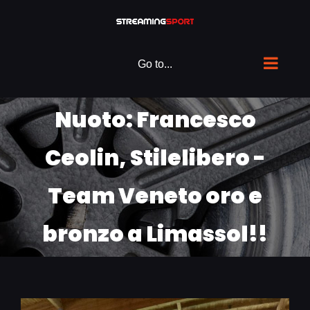
Skip
to
content
Go to...
Nuoto: Francesco
Ceolin, Stilelibero -
Team Veneto oro e
bronzo a Limassol!!