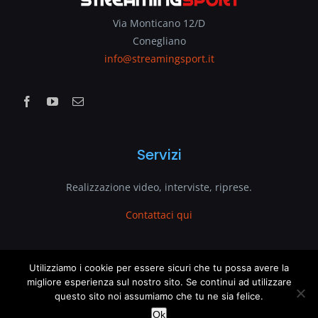
Via Monticano 12/D
Conegliano
info@streamingsport.it
Servizi
Realizzazione video, interviste, riprese.
Contattaci qui
www.streamingsport.it
Utilizziamo i cookie per essere sicuri che tu possa avere la
migliore esperienza sul nostro sito. Se continui ad utilizzare
questo sito noi assumiamo che tu ne sia felice.
è un sito web di
VenetoGlobe.com
This website uses cookies and third party services.
OK
Ok