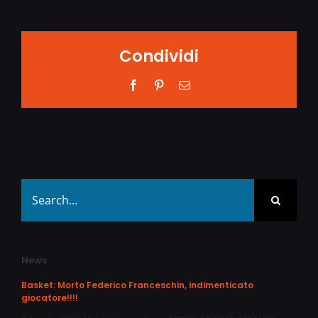
Condividi
Facebook
Pinterest
Email
Search
for:
News
Basket: Morto Federico Franceschin, indimenticato
giocatore!!!!