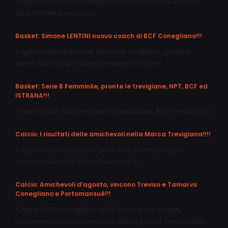
7 Agosto 2026
/
basket conegliano
,
FEDERICO FRANCESCHIN
,
guidi
,
michael arcieri
,
sport
Basket: Simone LENTINI nuovo coach di BCF Conegliano!!!
7 Agosto 2026
/
bcf basket femminile conegliano
,
giordano
marco
,
Marco Mian
,
rucker
,
simone lentini
,
sport
Basket: Serie B Femminile, pronte le trevigiane, NPT, BCF ed
ISTRANA!!!
7 Agosto 2026
/
bcf conegliano
,
istrana basket
,
Npt Treviso
,
sport
Calcio: I risultati delle amichevoli nella Marca Trevigiana!!!!
7 Agosto 2026
/
conegliano calcio
,
eclisse carenipievigina
,
portomansuè calcio
,
sport
,
Treviso calcio
Calcio: Amichevoli d’agosto, vincono Treviso e Tamai vs
Conegliano e Portomansuè!!!
6 Agosto 2026
/
conegliano calcio
,
furlan
,
paolo zoppas
,
portomansuè
,
sport
,
tamai calcio
,
tiberio granati
,
Treviso calcio