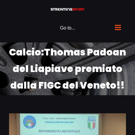
Skip
to
content
Go to...
Calcio:Thomas Padoan
del Liapiave premiato
dalla FIGC del Veneto!!