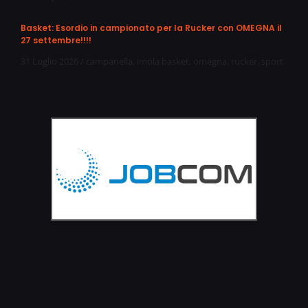
Basket: Esordio in campionato per la Rucker con OMEGNA il
27 settembre!!!!
31 Luglio 2026
/
campanella
,
imola basket
,
omegna
,
rucker
,
sport