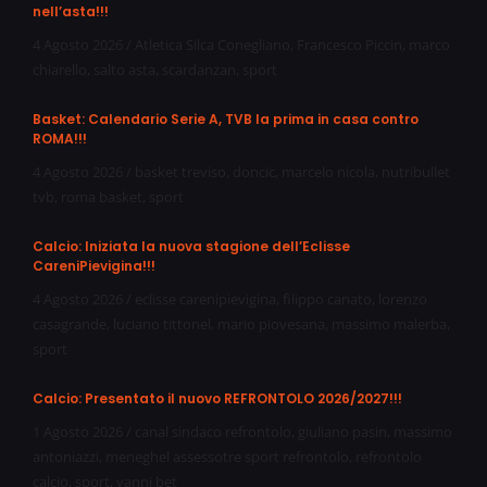
nell’asta!!!
4 Agosto 2026
/
Atletica Silca Conegliano
,
Francesco Piccin
,
marco
chiarello
,
salto asta
,
scardanzan
,
sport
Basket: Calendario Serie A, TVB la prima in casa contro
ROMA!!!
4 Agosto 2026
/
basket treviso
,
doncic
,
marcelo nicola
,
nutribullet
tvb
,
roma basket
,
sport
Calcio: Iniziata la nuova stagione dell’Eclisse
CareniPievigina!!!
4 Agosto 2026
/
eclisse carenipievigina
,
filippo canato
,
lorenzo
casagrande
,
luciano tittonel
,
mario piovesana
,
massimo malerba
,
sport
Calcio: Presentato il nuovo REFRONTOLO 2026/2027!!!
1 Agosto 2026
/
canal sindaco refrontolo
,
giuliano pasin
,
massimo
antoniazzi
,
meneghel assessotre sport refrontolo
,
refrontolo
calcio
,
sport
,
vanni bet