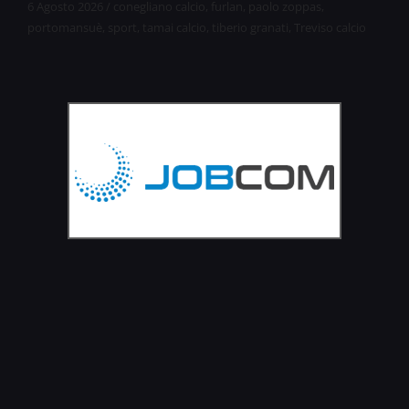
6 Agosto 2026
/
conegliano calcio
,
furlan
,
paolo zoppas
,
portomansuè
,
sport
,
tamai calcio
,
tiberio granati
,
Treviso calcio