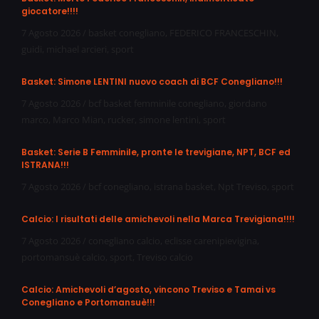
giocatore!!!!
7 Agosto 2026
/
basket conegliano
,
FEDERICO FRANCESCHIN
,
guidi
,
michael arcieri
,
sport
Basket: Simone LENTINI nuovo coach di BCF Conegliano!!!
7 Agosto 2026
/
bcf basket femminile conegliano
,
giordano
marco
,
Marco Mian
,
rucker
,
simone lentini
,
sport
Basket: Serie B Femminile, pronte le trevigiane, NPT, BCF ed
ISTRANA!!!
7 Agosto 2026
/
bcf conegliano
,
istrana basket
,
Npt Treviso
,
sport
Calcio: I risultati delle amichevoli nella Marca Trevigiana!!!!
7 Agosto 2026
/
conegliano calcio
,
eclisse carenipievigina
,
portomansuè calcio
,
sport
,
Treviso calcio
Calcio: Amichevoli d’agosto, vincono Treviso e Tamai vs
Conegliano e Portomansuè!!!