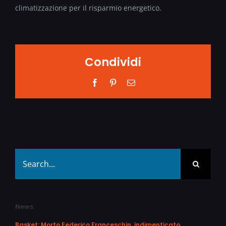
climatizzazione per il risparmio energetico.
Condividi
Facebook
Pinterest
Email
Search
for:
News
Basket: Morto Federico Franceschin, indimenticato