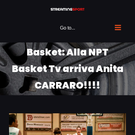
Skip
to
content
Go to...
Basket: Alla NPT
Basket Tv arriva Anita
CARRARO!!!!