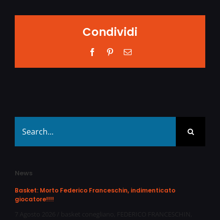
Condividi
Facebook
Pinterest
Email
Search
for:
News
Basket: Morto Federico Franceschin, indimenticato
giocatore!!!!
7 Agosto 2026
/
basket conegliano
,
FEDERICO FRANCESCHIN
,