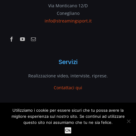
Via Monticano 12/D
Conegliano
info@streamingsport.it
Servizi
Realizzazione video, interviste, riprese.
Contattaci qui
www.streamingsport.it
Utilizziamo i cookie per essere sicuri che tu possa avere la
migliore esperienza sul nostro sito. Se continui ad utilizzare
questo sito noi assumiamo che tu ne sia felice.
è un sito web di
VenetoGlobe.com
This website uses cookies and third party services.
OK
Ok