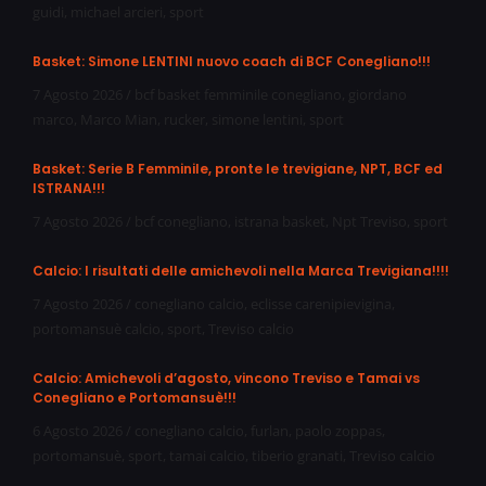
guidi
,
michael arcieri
,
sport
Basket: Simone LENTINI nuovo coach di BCF Conegliano!!!
7 Agosto 2026
/
bcf basket femminile conegliano
,
giordano
marco
,
Marco Mian
,
rucker
,
simone lentini
,
sport
Basket: Serie B Femminile, pronte le trevigiane, NPT, BCF ed
ISTRANA!!!
7 Agosto 2026
/
bcf conegliano
,
istrana basket
,
Npt Treviso
,
sport
Calcio: I risultati delle amichevoli nella Marca Trevigiana!!!!
7 Agosto 2026
/
conegliano calcio
,
eclisse carenipievigina
,
portomansuè calcio
,
sport
,
Treviso calcio
Calcio: Amichevoli d’agosto, vincono Treviso e Tamai vs
Conegliano e Portomansuè!!!
6 Agosto 2026
/
conegliano calcio
,
furlan
,
paolo zoppas
,
portomansuè
,
sport
,
tamai calcio
,
tiberio granati
,
Treviso calcio