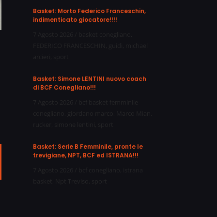
Basket: Morto Federico Franceschin,
indimenticato giocatore!!!!
7 Agosto 2026
/
basket conegliano
,
FEDERICO FRANCESCHIN
,
guidi
,
michael
arcieri
,
sport
Basket: Simone LENTINI nuovo coach
di BCF Conegliano!!!
7 Agosto 2026
/
bcf basket femminile
conegliano
,
giordano marco
,
Marco Mian
,
rucker
,
simone lentini
,
sport
Basket: Serie B Femminile, pronte le
trevigiane, NPT, BCF ed ISTRANA!!!
ail
7 Agosto 2026
/
bcf conegliano
,
istrana
basket
,
Npt Treviso
,
sport