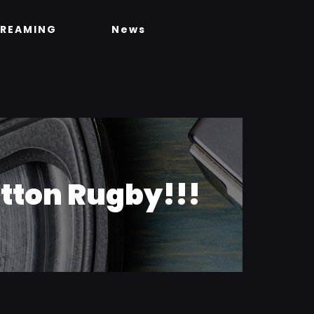
TREAMING
News
etton Rugby!!!