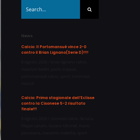
Search
for:
News
Calcio: Il Portomansuè vince 2-0
contro il Brian Lignano(Serie D)!!!!
8 Agosto 2026
/
brian lignano calcio
,
maurizio bedin
,
paolo zoppas
,
portomansuè calcio
,
sport
,
tommaso
miccoli
Calcio: Prima stagionale dell’Eclisse
contro la Cisonese 5-2 risultato
finale!!!
8 Agosto 2026
/
cisonese calcio
,
de luca
,
filippo canato
,
luciano tittonel
,
mario
piovesana
,
massimo malerba
,
sport