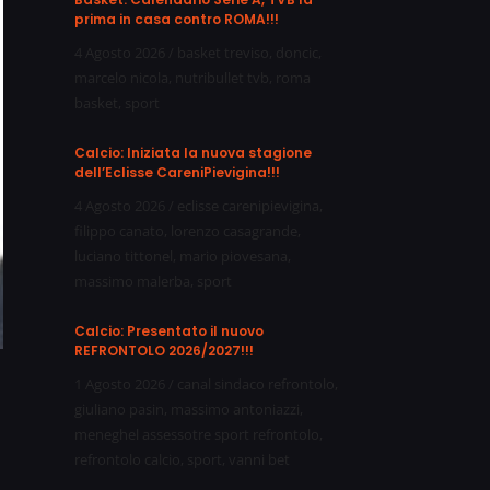
prima in casa contro ROMA!!!
4 Agosto 2026
/
basket treviso
,
doncic
,
marcelo nicola
,
nutribullet tvb
,
roma
basket
,
sport
Calcio: Iniziata la nuova stagione
dell’Eclisse CareniPievigina!!!
4 Agosto 2026
/
eclisse carenipievigina
,
filippo canato
,
lorenzo casagrande
,
luciano tittonel
,
mario piovesana
,
massimo malerba
,
sport
Calcio: Presentato il nuovo
REFRONTOLO 2026/2027!!!
1 Agosto 2026
/
canal sindaco refrontolo
,
giuliano pasin
,
massimo antoniazzi
,
meneghel assessotre sport refrontolo
,
refrontolo calcio
,
sport
,
vanni bet