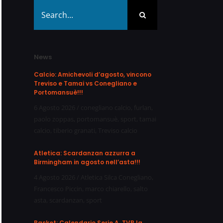
Search
for:
News
Calcio: Amichevoli d’agosto, vincono
Treviso e Tamai vs Conegliano e
Portomansuè!!!
6 Agosto 2026
/
conegliano calcio
,
furlan
,
paolo zoppas
,
portomansuè
,
sport
,
tamai
calcio
,
tiberio granati
,
Treviso calcio
Atletica: Scardanzan azzurra a
Birmingham in agosto nell’asta!!!
4 Agosto 2026
/
Atletica Silca Conegliano
,
Francesco Piccin
,
marco chiarello
,
salto
asta
,
scardanzan
,
sport
Basket: Calendario Serie A, TVB la