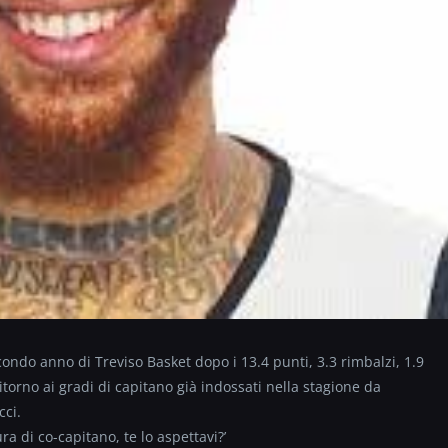
condo anno di Treviso Basket dopo i 13.4 punti, 3.3 rimbalzi, 1.9
torno ai gradi di capitano già indossati nella stagione da
cci.
ra di co-capitano, te lo aspettavi?’