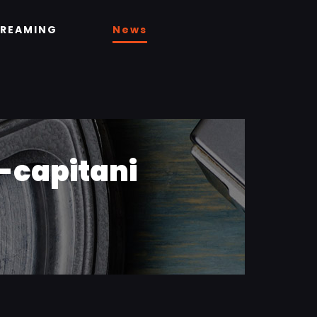
TREAMING
News
-capitani