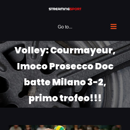
Skip
to
content
Go to...
Volley: Courmayeur,
Imoco Prosecco Doc
batte Milano 3-2,
primo trofeo!!!