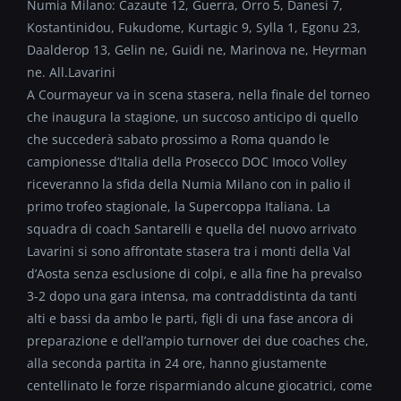
Numia Milano: Cazaute 12, Guerra, Orro 5, Danesi 7,
Kostantinidou, Fukudome, Kurtagic 9, Sylla 1, Egonu 23,
Daalderop 13, Gelin ne, Guidi ne, Marinova ne, Heyrman
ne. All.Lavarini
A Courmayeur va in scena stasera, nella finale del torneo
che inaugura la stagione, un succoso anticipo di quello
che succederà sabato prossimo a Roma quando le
campionesse d’Italia della Prosecco DOC Imoco Volley
riceveranno la sfida della Numia Milano con in palio il
primo trofeo stagionale, la Supercoppa Italiana. La
squadra di coach Santarelli e quella del nuovo arrivato
Lavarini si sono affrontate stasera tra i monti della Val
d’Aosta senza esclusione di colpi, e alla fine ha prevalso
3-2 dopo una gara intensa, ma contraddistinta da tanti
alti e bassi da ambo le parti, figli di una fase ancora di
preparazione e dell’ampio turnover dei due coaches che,
alla seconda partita in 24 ore, hanno giustamente
centellinato le forze risparmiando alcune giocatrici, come