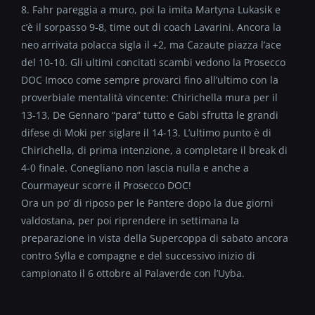
8. Fahr pareggia a muro, poi la imita Martyna Lukasik e
c’è il sorpasso 9-8, time out di coach Lavarini. Ancora la
neo arrivata polacca sigla il +2, ma Cazaute piazza l’ace
del 10-10. Gli ultimi concitati scambi vedono la Prosecco
DOC Imoco come sempre provarci fino all’ultimo con la
proverbiale mentalità vincente: Chirichella mura per il
13-13, De Gennaro “para” tutto e Gabi sfrutta le grandi
difese di Moki per siglare il 14-13. L’ultimo punto è di
Chirichella, di prima intenzione, a completare il break di
4-0 finale. Conegliano non lascia nulla e anche a
Courmayeur scorre il Prosecco DOC!
Ora un po’ di riposo per le Pantere dopo la due giorni
valdostana, per poi riprendere in settimana la
preparazione in vista della Supercoppa di sabato ancora
contro Sylla e compagne e del successivo inizio di
campionato il 6 ottobre al Palaverde con l’Uyba.