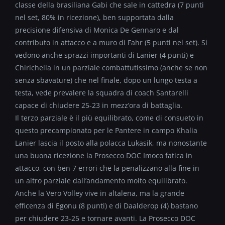
classe della brasiliana Gabi che sale in cattedra (7 punti
nel set, 80% in ricezione), ben supportata dalla
precisione difensiva di Monica De Gennaro e dal
contributo in attacco e a muro di Fahr (5 punti nel set). Si
vedono anche sprazzi importanti di Lanier (4 punti) e
Chirichella in un parziale combattutissimo (anche se non
senza sbavature) che nel finale, dopo un lungo testa a
testa, vede prevalere la squadra di coach Santarelli
capace di chiudere 25-23 in mezz’ora di battaglia.
Il terzo parziale è il più equilibrato, come di consueto in
questo precampionato per le Pantere in campo Khalia
Lanier lascia il posto alla polacca Lukasik, ma nonostante
una buona ricezione la Prosecco DOC Imoco fatica in
attacco, con ben 7 errori che la penalizzano alla fine in
un altro parziale dall’andamento molto equilibrato.
Anche la Vero Volley vive in altalena, ma la grande
efficenza di Egonu (8 punti) e di Daalderop (4) bastano
per chiudere 23-25 e tornare avanti. La Prosecco DOC