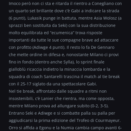
Imoco però non ci sta e ritarda il rientro a Conegliano con
un quarto set brillante dove c’è Gabi a indicare la strada
(6 punti), Lukasik punge in battuta, mentre Asia Wolosz (a
sprazzi ben sostituita da Seki) con la sua distribuzione
molto equilibrata ed “ecumenica” trova risposte
importanti da tutte le sue compagne brave ad attaccare
con profitto (Adiwge 4 punti). Il resto lo fa De Gennaro
che mette ordine in difesa e, nonostante Milano ci provi
fino in fondo (dentro anche Sylla), lo sprint finale
gialloblù ricaccia indietro la minaccia lombarda e la
squadra di coach Santarelli trascina il match al tie break
con il 25-17 siglato da una spettacolare Gabi.
Nel tie break, affrontato dalle squadre a ritmi non
insostenibili, c’è Lanier che rientra, ma come opposta,
mentre Milano prova ad allungare subito (0-2, 3-5).
Entrano Seki e Adiwge e si combatte palla su palla per
aggiudicarsi la prima edizione del Trofeo di Courmayeur.
Orro si affida a Egonu e la Numia cambia campo avanti 6-