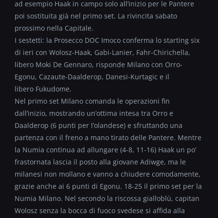
ad esempio Haak in campo solo all’inizio per le Pantere
poi sostituita già nel primo set. La rivincita sabato
prossimo nella Capitale.
I sestetti: la Prosecco DOC Imoco conferma lo starting six
di ieri con Wolosz-Haak, Gabi-Lanier, Fahr-Chirichella,
libero Moki De Gennaro, risponde Milano con Orro-
Egonu, Cazaute-Daalderop, Danesi-Kurtagic e il
libero Fukudome.
Nel primo set Milano comanda le operazioni fin
dall’inizio, mostrando un’ottima intesa tra Orro e
Daalderop (6 punti per l’olandese) e sfruttando una
partenza con il freno a mano tirato delle Pantere. Mentre
la Numia continua ad allungare (4-8, 11-16) Haak un po’
frastornata lascia il posto alla giovane Adiwge, ma le
milanesi non mollano e vanno a chiudere comodamente,
grazie anche ai 6 punti di Egonu. 18-25 il primo set per la
Numia Milano. Nel secondo la riscossa gialloblù, capitan
Wolosz senza la bocca di fuoco svedese si affida alla