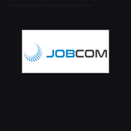
marco
,
Marco Mian
,
rucker
,
simone lentini
,
sport