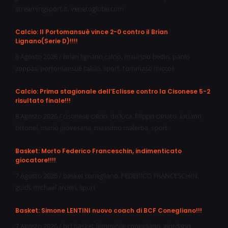
streamingsport.it
,
venetoglobe.com
Calcio: Il Portomansuè vince 2-0 contro il Brian
Lignano(Serie D)!!!!
8 Agosto 2026
/
brian lignano calcio
,
maurizio bedin
,
paolo
zoppas
,
portomansuè calcio
,
sport
,
tommaso miccoli
Calcio: Prima stagionale dell’Eclisse contro la Cisonese 5-2
risultato finale!!!
8 Agosto 2026
/
cisonese calcio
,
de luca
,
filippo canato
,
luciano
tittonel
,
mario piovesana
,
massimo malerba
,
sport
Basket: Morto Federico Franceschin, indimenticato
giocatore!!!!
7 Agosto 2026
/
basket conegliano
,
FEDERICO FRANCESCHIN
,
guidi
,
michael arcieri
,
sport
Basket: Simone LENTINI nuovo coach di BCF Conegliano!!!
7 Agosto 2026
/
bcf basket femminile conegliano
,
giordano