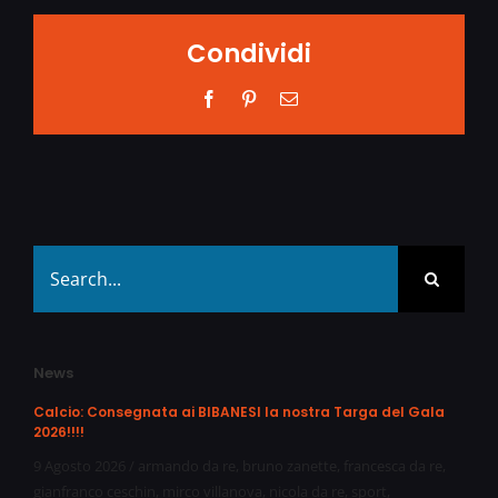
Condividi
Facebook
Pinterest
Email
Search
for:
News
Calcio: Consegnata ai BIBANESI la nostra Targa del Gala
2026!!!!
9 Agosto 2026
/
armando da re
,
bruno zanette
,
francesca da re
,
gianfranco ceschin
,
mirco villanova
,
nicola da re
,
sport
,