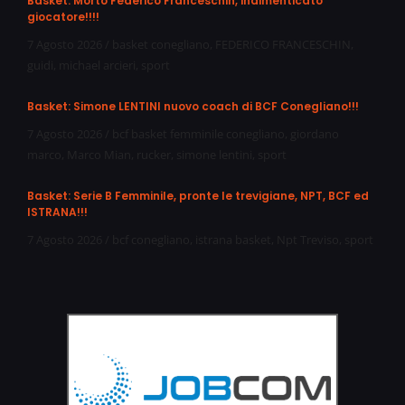
Basket: Morto Federico Franceschin, indimenticato
giocatore!!!!
7 Agosto 2026
/
basket conegliano
,
FEDERICO FRANCESCHIN
,
guidi
,
michael arcieri
,
sport
Basket: Simone LENTINI nuovo coach di BCF Conegliano!!!
7 Agosto 2026
/
bcf basket femminile conegliano
,
giordano
marco
,
Marco Mian
,
rucker
,
simone lentini
,
sport
Basket: Serie B Femminile, pronte le trevigiane, NPT, BCF ed
ISTRANA!!!
7 Agosto 2026
/
bcf conegliano
,
istrana basket
,
Npt Treviso
,
sport