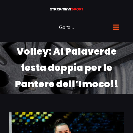
Skip
to
content
Go to...
Volley: Al Palaverde
festa doppia per le
Pantere dell’Imoco!!