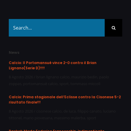
Search
for:
News
Calcio: Il Portomansuè vince 2-0 contro il Brian
Lignano(Serie D)!!!!
8 Agosto 2026
/
brian lignano calcio
,
maurizio bedin
,
paolo
zoppas
,
portomansuè calcio
,
sport
,
tommaso miccoli
Calcio: Prima stagionale dell’Eclisse contro la Cisonese 5-2
risultato finale!!!
8 Agosto 2026
/
cisonese calcio
,
de luca
,
filippo canato
,
luciano
tittonel
,
mario piovesana
,
massimo malerba
,
sport