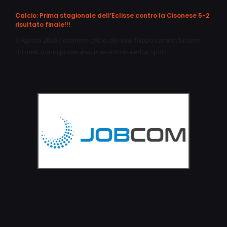
Calcio: Prima stagionale dell’Eclisse contro la Cisonese 5-2
risultato finale!!!
8 Agosto 2026
/
cisonese calcio
,
de luca
,
filippo canato
,
luciano
tittonel
,
mario piovesana
,
massimo malerba
,
sport