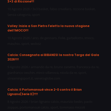
3×3 di Riccione!!!
10 Agosto 2026
/
3x3 basket
,
fabio crivellaro
,
riccione basket
,
Senza categoria
,
sport
Volley: Inizia a San Pietro Feletto la nuova stagione
dell’IMOCO!!!
10 Agosto 2026
/
arici
,
de gennaro
,
Folie
,
garbellotto
,
imoco
,
maschio
,
sport
,
wolosz
Calcio: Consegnata ai BIBANESI la nostra Targa del Gala
2026!!!!
9 Agosto 2026
/
armando da re
,
bruno zanette
,
francesca da re
,
gianfranco ceschin
,
mirco villanova
,
nicola da re
,
sport
,
streamingsport.it
,
venetoglobe.com
Calcio: Il Portomansuè vince 2-0 contro il Brian
Lignano(Serie D)!!!!
8 Agosto 2026
/
brian lignano calcio
,
maurizio bedin
,
paolo
zoppas
,
portomansuè calcio
,
sport
,
tommaso miccoli