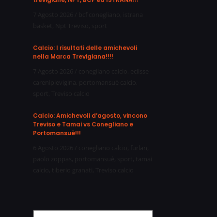
7 Agosto 2026
/
bcf conegliano
,
istrana
basket
,
Npt Treviso
,
sport
Calcio: I risultati delle amichevoli
nella Marca Trevigiana!!!!
7 Agosto 2026
/
conegliano calcio
,
eclisse
carenipievigina
,
portomansuè calcio
,
sport
,
Treviso calcio
Calcio: Amichevoli d’agosto, vincono
Treviso e Tamai vs Conegliano e
Portomansuè!!!
6 Agosto 2026
/
conegliano calcio
,
furlan
,
paolo zoppas
,
portomansuè
,
sport
,
tamai
calcio
,
tiberio granati
,
Treviso calcio