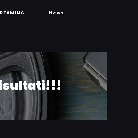
TREAMING
News
isultati!!!