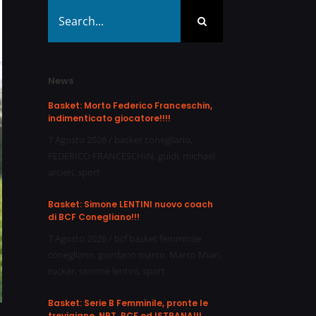
Search
for:
News
Basket: Morto Federico Franceschin,
indimenticato giocatore!!!!
7 Agosto 2026
/
basket conegliano
,
FEDERICO FRANCESCHIN
,
guidi
,
michael
arcieri
,
sport
Basket: Simone LENTINI nuovo coach
di BCF Conegliano!!!
7 Agosto 2026
/
bcf basket femminile
conegliano
,
giordano marco
,
Marco Mian
,
rucker
,
simone lentini
,
sport
Basket: Serie B Femminile, pronte le
trevigiane, NPT, BCF ed ISTRANA!!!