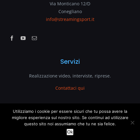
Via Monticano 12/D
Conegliano
info@streamingsport.it
Servizi
Realizzazione video, interviste, riprese.
Contattaci qui
www.streamingsport.it
Utilizziamo i cookie per essere sicuri che tu possa avere la
migliore esperienza sul nostro sito. Se continui ad utilizzare
questo sito noi assumiamo che tu ne sia felice.
è un sito web di
VenetoGlobe.com
This website uses cookies and third party services.
OK
Ok