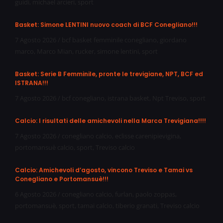
guidi
,
michael arcieri
,
sport
Basket: Simone LENTINI nuovo coach di BCF Conegliano!!!
7 Agosto 2026
/
bcf basket femminile conegliano
,
giordano
marco
,
Marco Mian
,
rucker
,
simone lentini
,
sport
Basket: Serie B Femminile, pronte le trevigiane, NPT, BCF ed
ISTRANA!!!
7 Agosto 2026
/
bcf conegliano
,
istrana basket
,
Npt Treviso
,
sport
Calcio: I risultati delle amichevoli nella Marca Trevigiana!!!!
7 Agosto 2026
/
conegliano calcio
,
eclisse carenipievigina
,
portomansuè calcio
,
sport
,
Treviso calcio
Calcio: Amichevoli d’agosto, vincono Treviso e Tamai vs
Conegliano e Portomansuè!!!
6 Agosto 2026
/
conegliano calcio
,
furlan
,
paolo zoppas
,
portomansuè
,
sport
,
tamai calcio
,
tiberio granati
,
Treviso calcio