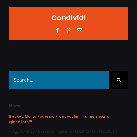
Condividi
Facebook
Pinterest
Email
Search
for:
News
Basket: Morto Federico Franceschin, indimenticato
giocatore!!!!
7 Agosto 2026
/
basket conegliano
,
FEDERICO FRANCESCHIN
,