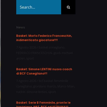
Search
for:
News
Basket: Morto Federico Franceschin,
indimenticato giocatore!!!!
7 Agosto 2026
/
basket conegliano
,
FEDERICO FRANCESCHIN
,
guidi
,
michael
arcieri
,
sport
Basket: Simone LENTINI nuovo coach
di BCF Conegliano!!!
7 Agosto 2026
/
bcf basket femminile
conegliano
,
giordano marco
,
Marco Mian
,
rucker
,
simone lentini
,
sport
Basket: Serie B Femminile, pronte le
trevigiane, NPT, BCF ed ISTRANA!!!