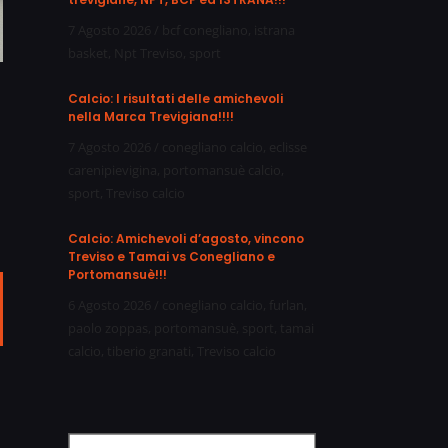
7 Agosto 2026
/
bcf conegliano
,
istrana
basket
,
Npt Treviso
,
sport
Calcio: I risultati delle amichevoli
nella Marca Trevigiana!!!!
7 Agosto 2026
/
conegliano calcio
,
eclisse
carenipievigina
,
portomansuè calcio
,
sport
,
Treviso calcio
Calcio: Amichevoli d’agosto, vincono
Treviso e Tamai vs Conegliano e
Portomansuè!!!
6 Agosto 2026
/
conegliano calcio
,
furlan
,
ail
paolo zoppas
,
portomansuè
,
sport
,
tamai
calcio
,
tiberio granati
,
Treviso calcio