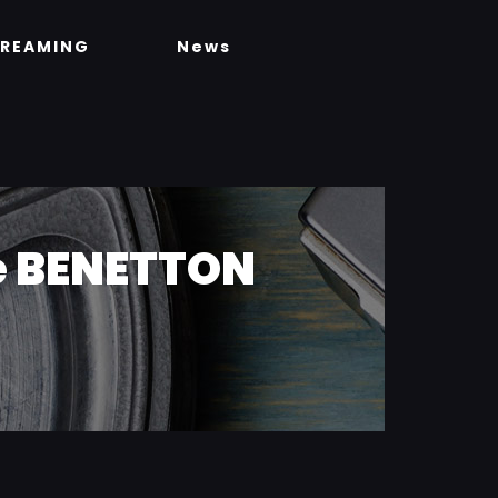
TREAMING
News
e BENETTON