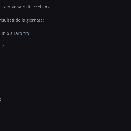
ul Campionato di Eccellenza.
isultati della giornata:
io all’arbitro
-2
2