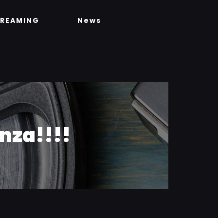
TREAMING
News
enza!!!!