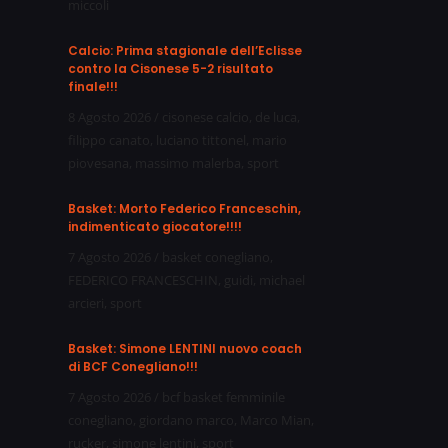
miccoli
Calcio: Prima stagionale dell’Eclisse
contro la Cisonese 5-2 risultato
finale!!!
8 Agosto 2026
/
cisonese calcio
,
de luca
,
filippo canato
,
luciano tittonel
,
mario
piovesana
,
massimo malerba
,
sport
Basket: Morto Federico Franceschin,
indimenticato giocatore!!!!
7 Agosto 2026
/
basket conegliano
,
FEDERICO FRANCESCHIN
,
guidi
,
michael
arcieri
,
sport
Basket: Simone LENTINI nuovo coach
di BCF Conegliano!!!
7 Agosto 2026
/
bcf basket femminile
conegliano
,
giordano marco
,
Marco Mian
,
rucker
,
simone lentini
,
sport