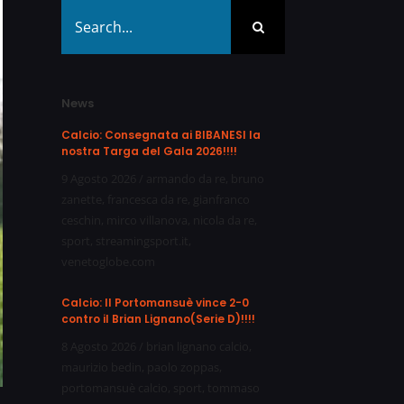
Search
for:
News
Calcio: Consegnata ai BIBANESI la
nostra Targa del Gala 2026!!!!
9 Agosto 2026
/
armando da re
,
bruno
zanette
,
francesca da re
,
gianfranco
ceschin
,
mirco villanova
,
nicola da re
,
sport
,
streamingsport.it
,
venetoglobe.com
Calcio: Il Portomansuè vince 2-0
contro il Brian Lignano(Serie D)!!!!
8 Agosto 2026
/
brian lignano calcio
,
maurizio bedin
,
paolo zoppas
,
portomansuè calcio
,
sport
,
tommaso