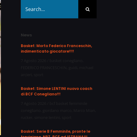
Search
for:
News
Basket: Morto Federico Franceschin,
indimenticato giocatore!!!!
7 Agosto 2026
/
basket conegliano
,
FEDERICO FRANCESCHIN
,
guidi
,
michael
arcieri
,
sport
Basket: Simone LENTINI nuovo coach
di BCF Conegliano!!!
7 Agosto 2026
/
bcf basket femminile
conegliano
,
giordano marco
,
Marco Mian
,
rucker
,
simone lentini
,
sport
Basket: Serie B Femminile, pronte le
trevigiane, NPT, BCF ed ISTRANA!!!