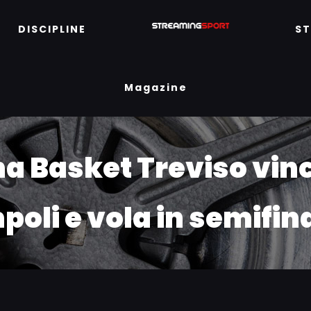
DISCIPLINE
S
Magazine
na Basket Treviso vinc
poli e vola in semifin