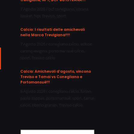
7 Agosto 2026
/
bcf conegliano
,
istrana
basket
,
Npt Treviso
,
sport
Calcio: I risultati delle amichevoli
nella Marca Trevigiana!!!!
7 Agosto 2026
/
conegliano calcio
,
eclisse
carenipievigina
,
portomansuè calcio
,
sport
,
Treviso calcio
ail
Calcio: Amichevoli d’agosto, vincono
Treviso e Tamai vs Conegliano e
Portomansuè!!!
6 Agosto 2026
/
conegliano calcio
,
furlan
,
paolo zoppas
,
portomansuè
,
sport
,
tamai
calcio
,
tiberio granati
,
Treviso calcio