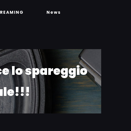
TREAMING
News
e lo spareggio
ale!!!