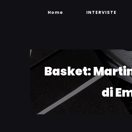
Skip
to
Home
INTERVISTE
content
Basket: Marti
di Em