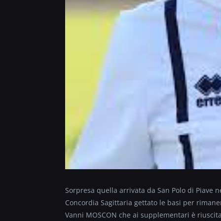
Sorpresa quella arrivata da San Polo di Piave n
Concordia Sagittaria gettato le basi per rimaner
Vanni MOSCON che ai supplementari è riuscita a