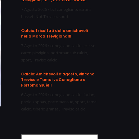
7 Agosto 2026
/
bcf conegliano
,
istrana
basket
,
Npt Treviso
,
sport
Calcio: I risultati delle amichevoli
nella Marca Trevigiana!!!!
7 Agosto 2026
/
conegliano calcio
,
eclisse
carenipievigina
,
portomansuè calcio
,
sport
,
Treviso calcio
Calcio: Amichevoli d’agosto, vincono
Treviso e Tamai vs Conegliano e
Portomansuè!!!
6 Agosto 2026
/
conegliano calcio
,
furlan
,
paolo zoppas
,
portomansuè
,
sport
,
tamai
calcio
,
tiberio granati
,
Treviso calcio