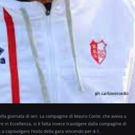
ella giornata di ieri. La compagine di Mauro Conte, che aveva a
e in Eccellenza, si è fatta invece travolgere dalla compagine di
 capovolgere l’esito della gara vincendo per 4-1.