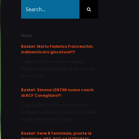
Search
for:
News
Basket: Morto Federico Franceschin,
indimenticato giocatore!!!!
7 Agosto 2026
/
basket conegliano
,
FEDERICO FRANCESCHIN
,
guidi
,
michael
arcieri
,
sport
Basket: Simone LENTINI nuovo coach
di BCF Conegliano!!!
7 Agosto 2026
/
bcf basket femminile
conegliano
,
giordano marco
,
Marco Mian
,
rucker
,
simone lentini
,
sport
Basket: Serie B Femminile, pronte le
trevigiane, NPT, BCF ed ISTRANA!!!