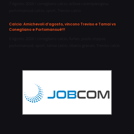
7 Agosto 2026
/
conegliano calcio
,
eclisse carenipievigina
,
portomansuè calcio
,
sport
,
Treviso calcio
Calcio: Amichevoli d’agosto, vincono Treviso e Tamai vs
Conegliano e Portomansuè!!!
6 Agosto 2026
/
conegliano calcio
,
furlan
,
paolo zoppas
,
portomansuè
,
sport
,
tamai calcio
,
tiberio granati
,
Treviso calcio