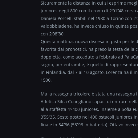
Sicuramente la distanza in cui si esprime meglio
juniores degli 800 con il crono di 2’01’’48 corso
Daniela Porcelli stabilì nel 1980 a Torino con 2
Valdobbiadene, ha invece chiuso in quinta posi
con 2’08’’80.
Questa mattina, nuova discesa in pista per le
favorita dai pronostici, ha preso la testa della 
doppietta, come accaduto a febbraio ad PalaCasa
sogno, per entrambe, è quello di rappresentar
in Finlandia, dal 7 al 10 agosto. Lorenza ha il 
1500.
Ma la rassegna tricolore è stata una rassegna im
Atletica Silca Conegliano capaci di entrare ne
alla staffetta 4×400 juniores, insieme a Sofia 
3’55’’35. Sesto posto nei 400 ostacoli juniores
finale in 54’’36 (53’’93 in batteria). Ottavo inve