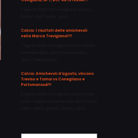
7 Agosto 2026
/
bcf conegliano
,
istrana
basket
,
Npt Treviso
,
sport
Calcio: I risultati delle amichevoli
nella Marca Trevigiana!!!!
7 Agosto 2026
/
conegliano calcio
,
eclisse
carenipievigina
,
portomansuè calcio
,
sport
,
Treviso calcio
Calcio: Amichevoli d’agosto, vincono
Treviso e Tamai vs Conegliano e
Portomansuè!!!
6 Agosto 2026
/
conegliano calcio
,
furlan
,
paolo zoppas
,
portomansuè
,
sport
,
tamai
calcio
,
tiberio granati
,
Treviso calcio