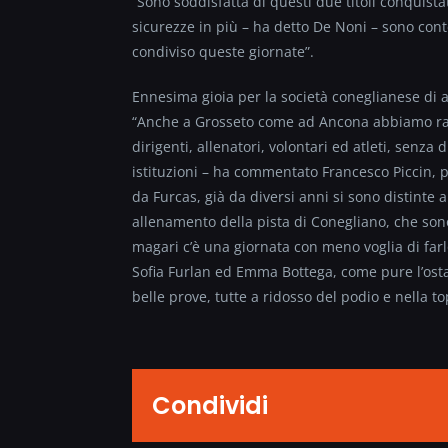
“Sono soddisfatta di questi due titoli conquista
sicurezze in più – ha detto De Noni – sono cont
condiviso queste giornate”.
Ennesima gioia per la società coneglianese di a
“Anche a Grosseto come ad Ancona abbiamo racc
dirigenti, allenatori, volontari ed atleti, senz
istituzioni – ha commentato Francesco Piccin, p
da Furcas, già da diversi anni si sono distinte a
allenamento della pista di Conegliano, che s
magari c’è una giornata con meno voglia di farl
Sofia Furlan ed Emma Bottega, come pure l’osta
belle prove, tutte a ridosso del podio e nella to
Condividi