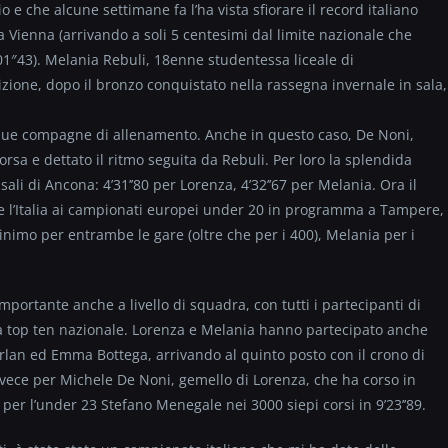
 e che alcune settimane fa l’ha vista sfiorare il record italiano
 a Vienna (arrivando a soli 5 centesimi dal limite nazionale che
’01″43). Melania Rebuli, 18enne studentessa liceale di
zione, dopo il bronzo conquistato nella rassegna invernale in sala,
 due compagne di allenamento. Anche in questo caso, De Noni,
corsa e dettato il ritmo seguita da Rebuli. Per loro la splendida
li di Ancona: 4’31’’80 per Lorenza, 4’32’’67 per Melania. Ora il
e l’Italia ai campionati europei under 20 in programma a Tampere,
minimo per entrambe le gare (oltre che per i 400), Melania per i
portante anche a livello di squadra, con tutti i partecipanti di
lla top ten nazionale. Lorenza e Melania hanno partecipato anche
Furlan ed Emma Bottega, arrivando al quinto posto con il crono di
 invece per Michele De Noni, gemello di Lorenza, che ha corso in
ce per l’under 23 Stefano Menegale nei 3000 siepi corsi in 9’23’’89.