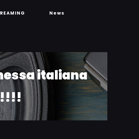
TREAMING
News
nessa italiana
!!!!