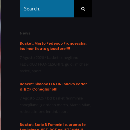
Search
for:
News
Basket: Morto Federico Franceschin,
indimenticato giocatore!!!!
7 Agosto 2026
/
basket conegliano
,
FEDERICO FRANCESCHIN
,
guidi
,
michael
arcieri
,
sport
Basket: Simone LENTINI nuovo coach
di BCF Conegliano!!!
7 Agosto 2026
/
bcf basket femminile
conegliano
,
giordano marco
,
Marco Mian
,
rucker
,
simone lentini
,
sport
Basket: Serie B Femminile, pronte le
trevigiane, NPT, BCF ed ISTRANA!!!