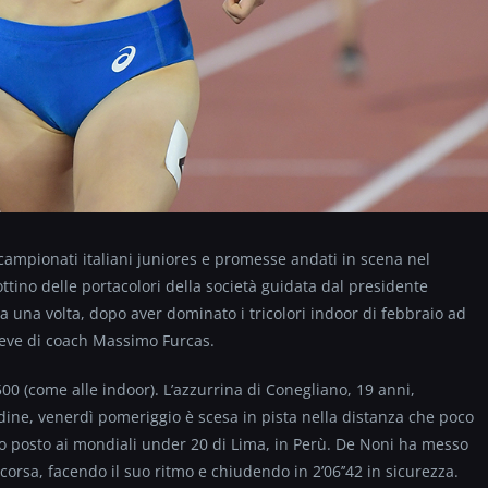
 campionati italiani juniores e promesse andati in scena nel
ttino delle portacolori della società guidata dal presidente
ra una volta, dopo aver dominato i tricolori indoor di febbraio ad
ieve di coach Massimo Furcas.
1500 (come alle indoor). L’azzurrina di Conegliano, 19 anni,
Udine, venerdì pomeriggio è scesa in pista nella distanza che poco
nto posto ai mondiali under 20 di Lima, in Perù. De Noni ha messo
 corsa, facendo il suo ritmo e chiudendo in 2’06’’42 in sicurezza.