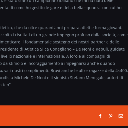
ti, è stato stato un campionato italiano che mi ha dato delle
enta di come ho gestito le gare e della bella squadra con cui ho
tletica, che da oltre quarant’anni prepara atleti e forma giovani.
olto i risultati di un grande impegno profuso dalla società, come
a dimenticare il fondamentale sostegno dei nostri partner e delle
residente di Atletica Silca Conegliano – De Noni e Rebuli, guidate
 livello nazionale e internazionale. A loro e ai compagni di
ono da stimolo e incoraggiamento a impegnarsi anche quando
o, va i nostri complimenti. Bravi anche le altre ragazze della 4×400,
colista Michele De Noni e il siepista Stefano Menegale, autori di
p ten”.
Facebook
Pinterest
Em