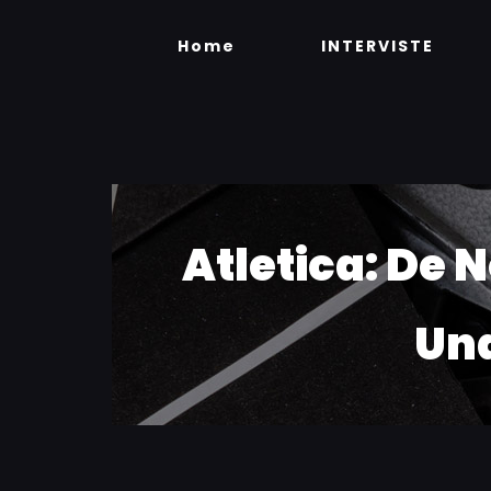
Skip
to
Home
INTERVISTE
content
Atletica: De 
Und