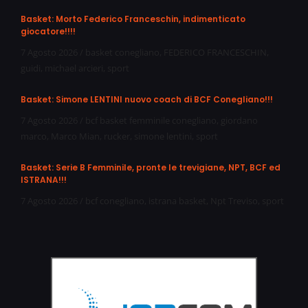
Basket: Morto Federico Franceschin, indimenticato
giocatore!!!!
7 Agosto 2026
/
basket conegliano
,
FEDERICO FRANCESCHIN
,
guidi
,
michael arcieri
,
sport
Basket: Simone LENTINI nuovo coach di BCF Conegliano!!!
7 Agosto 2026
/
bcf basket femminile conegliano
,
giordano
marco
,
Marco Mian
,
rucker
,
simone lentini
,
sport
Basket: Serie B Femminile, pronte le trevigiane, NPT, BCF ed
ISTRANA!!!
7 Agosto 2026
/
bcf conegliano
,
istrana basket
,
Npt Treviso
,
sport