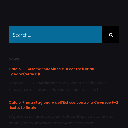
Search
for:
News
Calcio: Il Portomansuè vince 2-0 contro il Brian
Lignano(Serie D)!!!!
8 Agosto 2026
/
brian lignano calcio
,
maurizio bedin
,
paolo
zoppas
,
portomansuè calcio
,
sport
,
tommaso miccoli
Calcio: Prima stagionale dell’Eclisse contro la Cisonese 5-2
risultato finale!!!
8 Agosto 2026
/
cisonese calcio
,
de luca
,
filippo canato
,
luciano
tittonel
,
mario piovesana
,
massimo malerba
,
sport