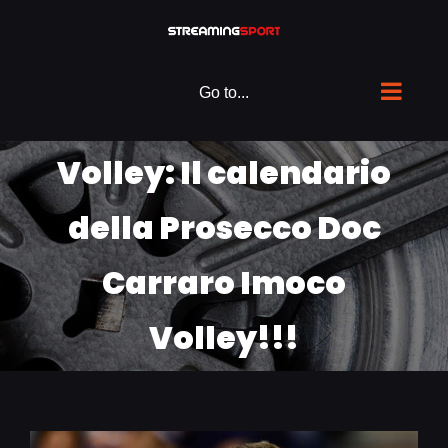
Skip
to
content
Go to...
Volley: Il calendario
della Prosecco Doc
Carraro Imoco
Volley!!!