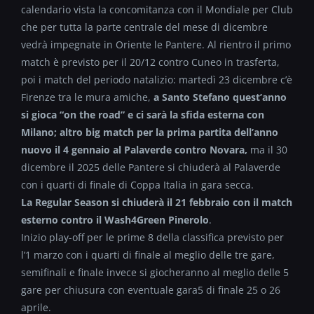
calendario vista la concomitanza con il Mondiale per Club
che per tutta la parte centrale del mese di dicembre
vedrà impegnate in Oriente le Pantere. Al rientro il primo
match è previsto per il 20/12 contro Cuneo in trasferta,
poi i match del periodo natalizio: martedì 23 dicembre c’è
Firenze tra le mura amiche,
a Santo Stefano quest’anno
si gioca “on the road” e ci sarà la sfida esterna con
Milano; altro big match per la prima partita dell’anno
nuovo il 4 gennaio al Palaverde contro Novara,
ma il 30
dicembre il 2025 delle Pantere si chiuderà al Palaverde
con i quarti di finale di Coppa Italia in gara secca.
La Regular Season si chiuderà il 21 febbraio con il match
esterno contro il Wash4Green Pinerolo
.
Inizio play-off per le prime 8 della classifica previsto per
l’1 marzo con i quarti di finale al meglio delle tre gare,
semifinali e finale invece si giocheranno al meglio delle 5
gare per chiusura con eventuale gara5 di finale 25 o 26
aprile.