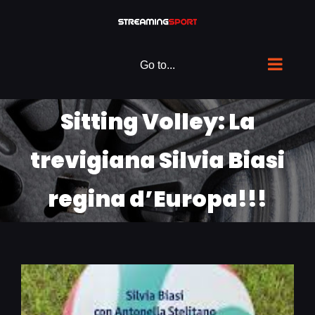
Skip
to
content
Go to...
Sitting Volley: La
trevigiana Silvia Biasi
regina d’Europa!!!