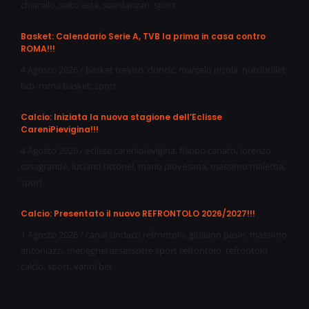
chiarello
,
salto asta
,
scardanzan
,
sport
Basket: Calendario Serie A, TVB la prima in casa contro
ROMA!!!
4 Agosto 2026
/
basket treviso
,
doncic
,
marcelo nicola
,
nutribullet
tvb
,
roma basket
,
sport
Calcio: Iniziata la nuova stagione dell’Eclisse
CareniPievigina!!!
4 Agosto 2026
/
eclisse carenipievigina
,
filippo canato
,
lorenzo
casagrande
,
luciano tittonel
,
mario piovesana
,
massimo malerba
,
sport
Calcio: Presentato il nuovo REFRONTOLO 2026/2027!!!
1 Agosto 2026
/
canal sindaco refrontolo
,
giuliano pasin
,
massimo
antoniazzi
,
meneghel assessotre sport refrontolo
,
refrontolo
calcio
,
sport
,
vanni bet