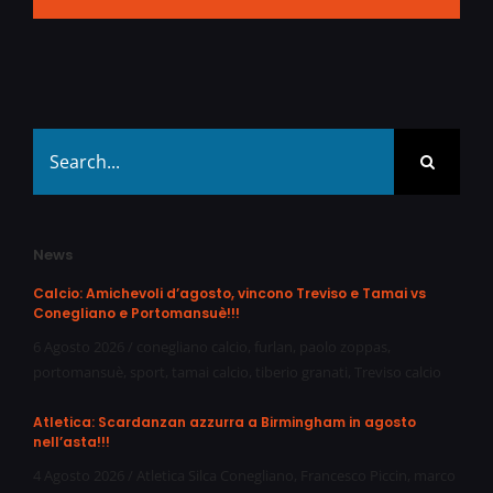
Search
for:
News
Calcio: Amichevoli d’agosto, vincono Treviso e Tamai vs
Conegliano e Portomansuè!!!
6 Agosto 2026
/
conegliano calcio
,
furlan
,
paolo zoppas
,
portomansuè
,
sport
,
tamai calcio
,
tiberio granati
,
Treviso calcio
Atletica: Scardanzan azzurra a Birmingham in agosto
nell’asta!!!
4 Agosto 2026
/
Atletica Silca Conegliano
,
Francesco Piccin
,
marco