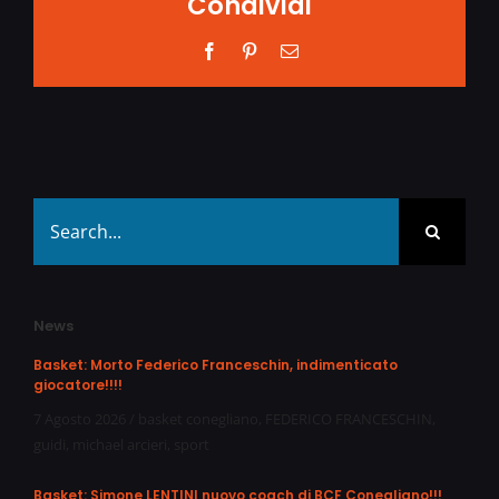
Condividi
Facebook
Pinterest
Email
Search
for:
News
Basket: Morto Federico Franceschin, indimenticato
giocatore!!!!
7 Agosto 2026
/
basket conegliano
,
FEDERICO FRANCESCHIN
,
guidi
,
michael arcieri
,
sport
Basket: Simone LENTINI nuovo coach di BCF Conegliano!!!