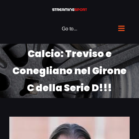
Skip
to
content
Go to...
Calcio: Treviso e
Conegliano nel Girone
C della Serie D!!!