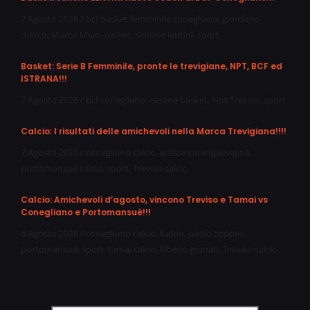
7 Agosto 2026
/
bcf basket femminile conegliano
,
giordano
marco
,
Marco Mian
,
rucker
,
simone lentini
,
sport
Basket: Serie B Femminile, pronte le trevigiane, NPT, BCF ed
ISTRANA!!!
7 Agosto 2026
/
bcf conegliano
,
istrana basket
,
Npt Treviso
,
sport
Calcio: I risultati delle amichevoli nella Marca Trevigiana!!!!
7 Agosto 2026
/
conegliano calcio
,
eclisse carenipievigina
,
portomansuè calcio
,
sport
,
Treviso calcio
Calcio: Amichevoli d’agosto, vincono Treviso e Tamai vs
Conegliano e Portomansuè!!!
6 Agosto 2026
/
conegliano calcio
,
furlan
,
paolo zoppas
,
portomansuè
,
sport
,
tamai calcio
,
tiberio granati
,
Treviso calcio