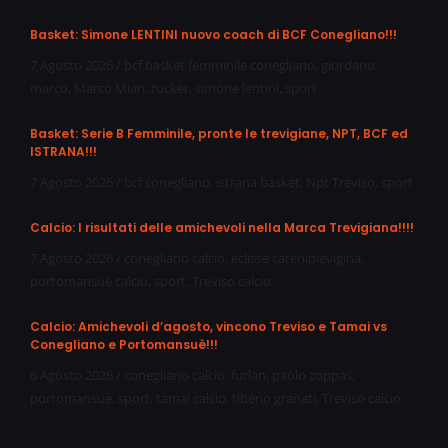
Basket: Simone LENTINI nuovo coach di BCF Conegliano!!!
7 Agosto 2026
/
bcf basket femminile conegliano
,
giordano
marco
,
Marco Mian
,
rucker
,
simone lentini
,
sport
Basket: Serie B Femminile, pronte le trevigiane, NPT, BCF ed
ISTRANA!!!
7 Agosto 2026
/
bcf conegliano
,
istrana basket
,
Npt Treviso
,
sport
Calcio: I risultati delle amichevoli nella Marca Trevigiana!!!!
7 Agosto 2026
/
conegliano calcio
,
eclisse carenipievigina
,
portomansuè calcio
,
sport
,
Treviso calcio
Calcio: Amichevoli d’agosto, vincono Treviso e Tamai vs
Conegliano e Portomansuè!!!
6 Agosto 2026
/
conegliano calcio
,
furlan
,
paolo zoppas
,
portomansuè
,
sport
,
tamai calcio
,
tiberio granati
,
Treviso calcio