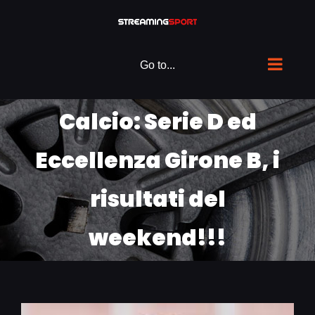
Skip
to
content
Go to...
Calcio: Serie D ed
Eccellenza Girone B, i
risultati del
weekend!!!