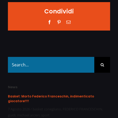
Condividi
Facebook
Pinterest
Email
Search
for:
News
Basket: Morto Federico Franceschin, indimenticato
giocatore!!!!
7 Agosto 2026
/
basket conegliano
,
FEDERICO FRANCESCHIN
,
guidi
,
michael arcieri
,
sport