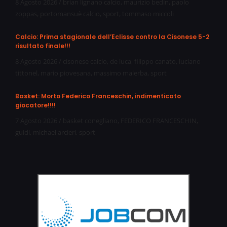
8 Agosto 2026
/
brian lignano calcio
,
maurizio bedin
,
paolo
zoppas
,
portomansuè calcio
,
sport
,
tommaso miccoli
Calcio: Prima stagionale dell’Eclisse contro la Cisonese 5-2
risultato finale!!!
8 Agosto 2026
/
cisonese calcio
,
de luca
,
filippo canato
,
luciano
tittonel
,
mario piovesana
,
massimo malerba
,
sport
Basket: Morto Federico Franceschin, indimenticato
giocatore!!!!
7 Agosto 2026
/
basket conegliano
,
FEDERICO FRANCESCHIN
,
guidi
,
michael arcieri
,
sport