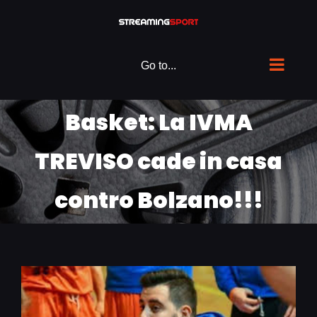
Skip
to
content
Go to...
Basket: La IVMA
TREVISO cade in casa
contro Bolzano!!!