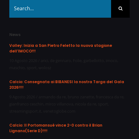
Search
for:
News
Volley: Inizia a San Pietro Feletto la nuova stagione
dell’IMOCO!!!
10 Agosto 2026
/
arici
,
de gennaro
,
Folie
,
garbellotto
,
imoco
,
maschio
,
sport
,
wolosz
Calcio: Consegnata ai BIBANESI la nostra Targa del Gala
2026!!!!
9 Agosto 2026
/
armando da re
,
bruno zanette
,
francesca da re
,
gianfranco ceschin
,
mirco villanova
,
nicola da re
,
sport
,
streamingsport.it
,
venetoglobe.com
Calcio: Il Portomansuè vince 2-0 contro il Brian
Lignano(Serie D)!!!!