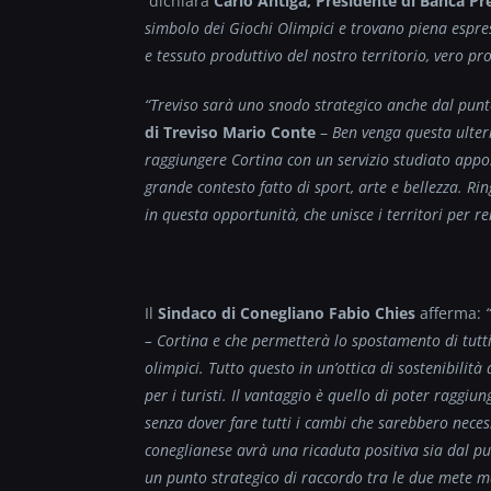
dichiara
Carlo Antiga, Presidente di Banca Pr
simbolo dei Giochi Olimpici e trovano piena espre
e tessuto produttivo del nostro territorio, vero pr
“Treviso sarà uno snodo strategico anche dal punto 
di Treviso Mario Conte
–
Ben venga questa ulter
raggiungere Cortina con un servizio studiato apposi
grande contesto fatto di sport, arte e bellezza.
in questa opportunità, che unisce i territori per r
Il
Sindaco di Conegliano Fabio Chies
afferma:
“
– Cortina e che permetterà lo spostamento di tutti
olimpici. Tutto questo in un’ottica di sostenibilit
per i turisti. Il vantaggio è quello di poter raggi
senza dover fare tutti i cambi che sarebbero necess
coneglianese avrà una ricaduta positiva sia dal p
un punto strategico di raccordo tra le due mete