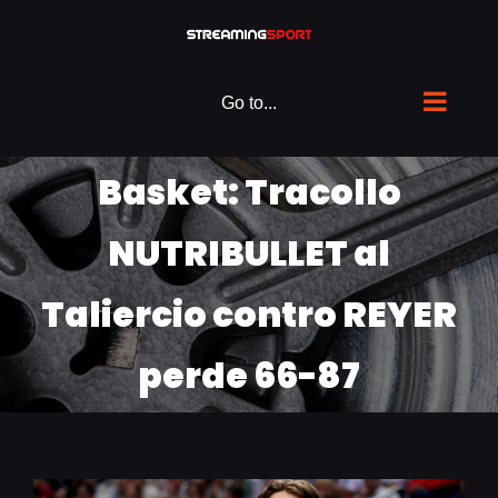
Skip
to
content
Go to...
Basket: Tracollo
NUTRIBULLET al
Taliercio contro REYER
perde 66-87