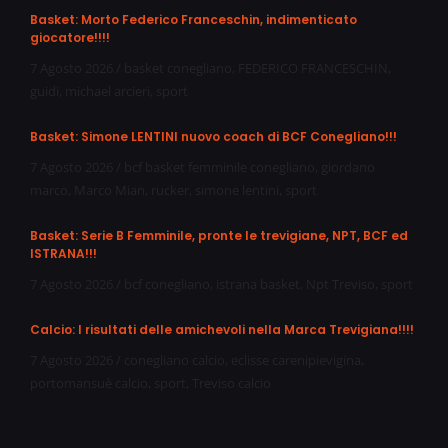
Basket: Morto Federico Franceschin, indimenticato
giocatore!!!!
7 Agosto 2026
/
basket conegliano
,
FEDERICO FRANCESCHIN
,
guidi
,
michael arcieri
,
sport
Basket: Simone LENTINI nuovo coach di BCF Conegliano!!!
7 Agosto 2026
/
bcf basket femminile conegliano
,
giordano
marco
,
Marco Mian
,
rucker
,
simone lentini
,
sport
Basket: Serie B Femminile, pronte le trevigiane, NPT, BCF ed
ISTRANA!!!
7 Agosto 2026
/
bcf conegliano
,
istrana basket
,
Npt Treviso
,
sport
Calcio: I risultati delle amichevoli nella Marca Trevigiana!!!!
7 Agosto 2026
/
conegliano calcio
,
eclisse carenipievigina
,
portomansuè calcio
,
sport
,
Treviso calcio