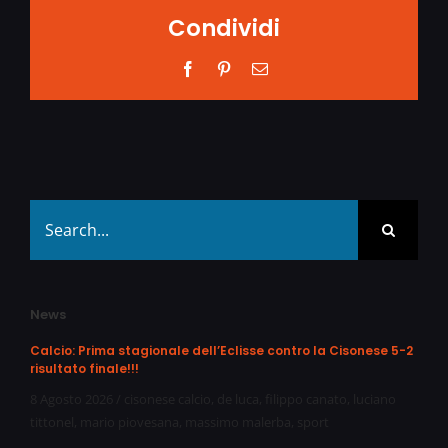
Condividi
Facebook
Pinterest
Email
Search
for:
News
Calcio: Prima stagionale dell’Eclisse contro la Cisonese 5-2
risultato finale!!!
8 Agosto 2026
/
cisonese calcio
,
de luca
,
filippo canato
,
luciano
tittonel
,
mario piovesana
,
massimo malerba
,
sport