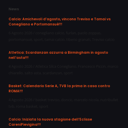
News
Calcio: Amichevoli d’agosto, vincono Treviso e Tamai vs
Conegliano e Portomansuè!!!
6 Agosto 2026
/
conegliano calcio
,
furlan
,
paolo zoppas
,
portomansuè
,
sport
,
tamai calcio
,
tiberio granati
,
Treviso calcio
Atletica: Scardanzan azzurra a Birmingham in agosto
nell’asta!!!
4 Agosto 2026
/
Atletica Silca Conegliano
,
Francesco Piccin
,
marco
chiarello
,
salto asta
,
scardanzan
,
sport
Basket: Calendario Serie A, TVB la prima in casa contro
ROMA!!!
4 Agosto 2026
/
basket treviso
,
doncic
,
marcelo nicola
,
nutribullet
tvb
,
roma basket
,
sport
Calcio: Iniziata la nuova stagione dell’Eclisse
CareniPievigina!!!