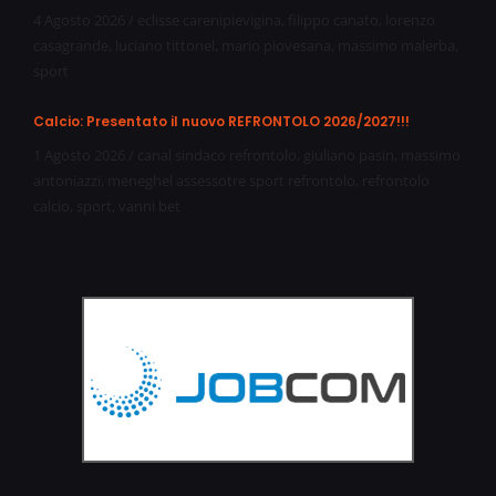
4 Agosto 2026
/
eclisse carenipievigina
,
filippo canato
,
lorenzo
casagrande
,
luciano tittonel
,
mario piovesana
,
massimo malerba
,
sport
Calcio: Presentato il nuovo REFRONTOLO 2026/2027!!!
1 Agosto 2026
/
canal sindaco refrontolo
,
giuliano pasin
,
massimo
antoniazzi
,
meneghel assessotre sport refrontolo
,
refrontolo
calcio
,
sport
,
vanni bet