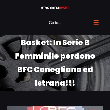
Skip
to
content
Go to...
Basket: In Serie B
Femminile perdono
BFC Conegliano ed
Istrana!!!