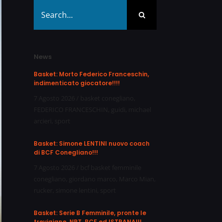
Search
for:
News
Basket: Morto Federico Franceschin,
indimenticato giocatore!!!!
7 Agosto 2026
/
basket conegliano
,
FEDERICO FRANCESCHIN
,
guidi
,
michael
arcieri
,
sport
Basket: Simone LENTINI nuovo coach
di BCF Conegliano!!!
7 Agosto 2026
/
bcf basket femminile
conegliano
,
giordano marco
,
Marco Mian
,
rucker
,
simone lentini
,
sport
Basket: Serie B Femminile, pronte le
trevigiane, NPT, BCF ed ISTRANA!!!