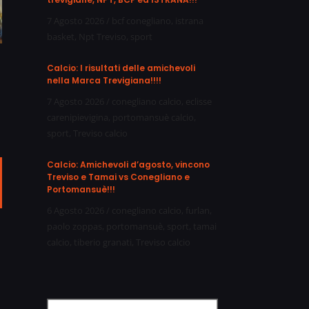
7 Agosto 2026
/
bcf conegliano
,
istrana
basket
,
Npt Treviso
,
sport
Calcio: I risultati delle amichevoli
nella Marca Trevigiana!!!!
7 Agosto 2026
/
conegliano calcio
,
eclisse
carenipievigina
,
portomansuè calcio
,
sport
,
Treviso calcio
Calcio: Amichevoli d’agosto, vincono
Treviso e Tamai vs Conegliano e
ail
Portomansuè!!!
6 Agosto 2026
/
conegliano calcio
,
furlan
,
paolo zoppas
,
portomansuè
,
sport
,
tamai
calcio
,
tiberio granati
,
Treviso calcio