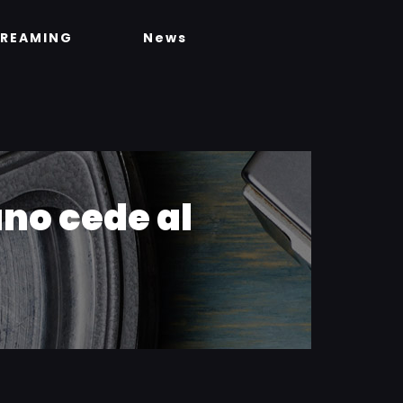
TREAMING
News
ano cede al