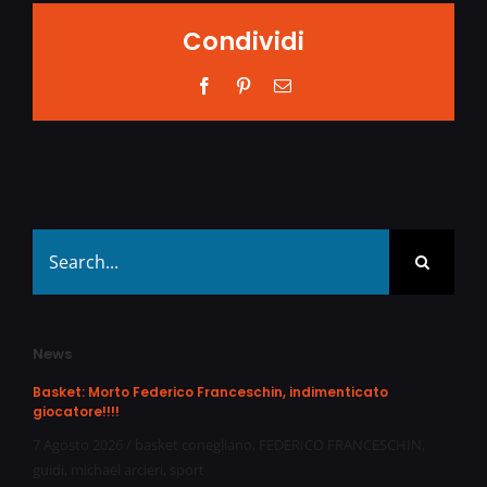
Condividi
Facebook
Pinterest
Email
Search
for:
News
Basket: Morto Federico Franceschin, indimenticato
giocatore!!!!
7 Agosto 2026
/
basket conegliano
,
FEDERICO FRANCESCHIN
,
guidi
,
michael arcieri
,
sport