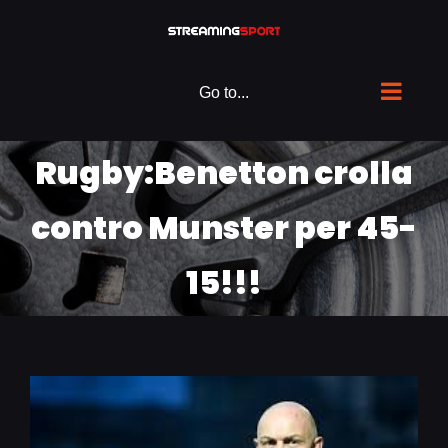
Skip
to
content
Go to...
Rugby:Benetton crolla
contro Munster per 45-
15!!!