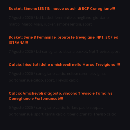
Basket: Simone LENTINI nuovo coach di BCF Conegliano!!!
7 Agosto 2026
/
bcf basket femminile conegliano
,
giordano
marco
,
Marco Mian
,
rucker
,
simone lentini
,
sport
Basket: Serie B Femminile, pronte le trevigiane, NPT, BCF ed
ISTRANA!!!
7 Agosto 2026
/
bcf conegliano
,
istrana basket
,
Npt Treviso
,
sport
Calcio: I risultati delle amichevoli nella Marca Trevigiana!!!!
7 Agosto 2026
/
conegliano calcio
,
eclisse carenipievigina
,
portomansuè calcio
,
sport
,
Treviso calcio
Calcio: Amichevoli d’agosto, vincono Treviso e Tamai vs
Conegliano e Portomansuè!!!
6 Agosto 2026
/
conegliano calcio
,
furlan
,
paolo zoppas
,
portomansuè
,
sport
,
tamai calcio
,
tiberio granati
,
Treviso calcio