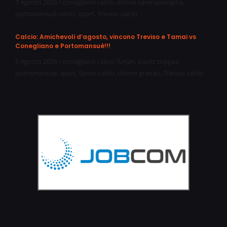
7 Agosto 2026
/
conegliano calcio
,
eclisse carenipievigina
,
portomansuè calcio
,
sport
,
Treviso calcio
Calcio: Amichevoli d’agosto, vincono Treviso e Tamai vs
Conegliano e Portomansuè!!!
6 Agosto 2026
/
conegliano calcio
,
furlan
,
paolo zoppas
,
portomansuè
,
sport
,
tamai calcio
,
tiberio granati
,
Treviso calcio