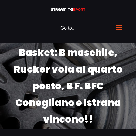
Skip
to
content
Go to...
Basket: B maschile,
Rucker vola al quarto
posto, B F. BFC
Conegliano e Istrana
vincono!!