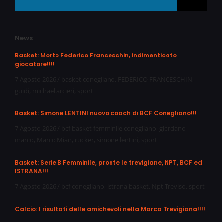
News
Basket: Morto Federico Franceschin, indimenticato
giocatore!!!!
7 Agosto 2026
/
basket conegliano
,
FEDERICO FRANCESCHIN
,
guidi
,
michael arcieri
,
sport
Basket: Simone LENTINI nuovo coach di BCF Conegliano!!!
7 Agosto 2026
/
bcf basket femminile conegliano
,
giordano
marco
,
Marco Mian
,
rucker
,
simone lentini
,
sport
Basket: Serie B Femminile, pronte le trevigiane, NPT, BCF ed
ISTRANA!!!
7 Agosto 2026
/
bcf conegliano
,
istrana basket
,
Npt Treviso
,
sport
Calcio: I risultati delle amichevoli nella Marca Trevigiana!!!!