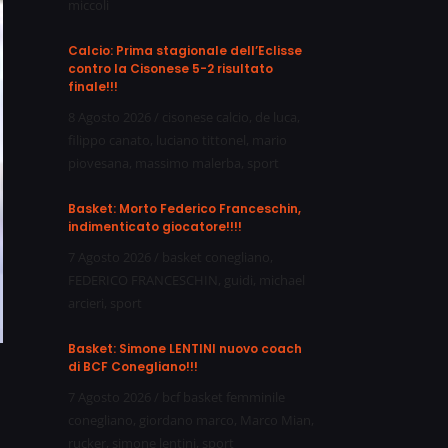
miccoli
Calcio: Prima stagionale dell’Eclisse
contro la Cisonese 5-2 risultato
finale!!!
8 Agosto 2026
/
cisonese calcio
,
de luca
,
filippo canato
,
luciano tittonel
,
mario
piovesana
,
massimo malerba
,
sport
Basket: Morto Federico Franceschin,
indimenticato giocatore!!!!
7 Agosto 2026
/
basket conegliano
,
FEDERICO FRANCESCHIN
,
guidi
,
michael
arcieri
,
sport
Basket: Simone LENTINI nuovo coach
di BCF Conegliano!!!
7 Agosto 2026
/
bcf basket femminile
conegliano
,
giordano marco
,
Marco Mian
,
rucker
,
simone lentini
,
sport