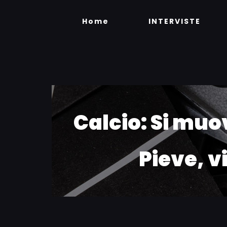
Skip
to
Home
INTERVISTE
content
Calcio: Si muo
Pieve, v