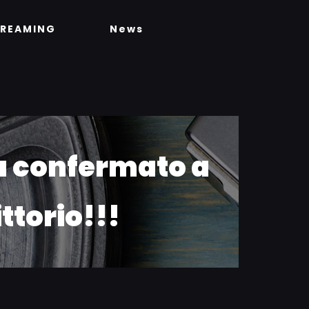
TREAMING
News
ba confermato a
ttorio!!!