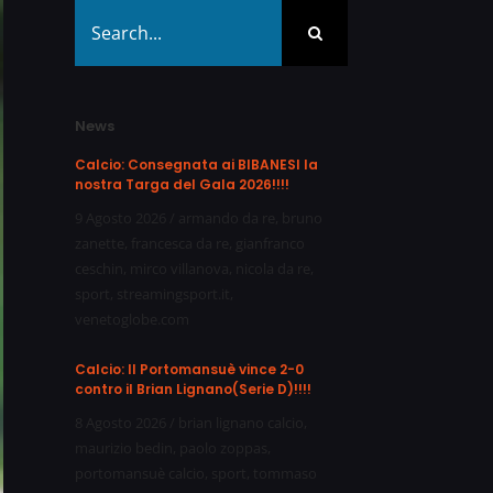
Search
for:
News
Calcio: Consegnata ai BIBANESI la
nostra Targa del Gala 2026!!!!
9 Agosto 2026
/
armando da re
,
bruno
zanette
,
francesca da re
,
gianfranco
ceschin
,
mirco villanova
,
nicola da re
,
sport
,
streamingsport.it
,
venetoglobe.com
Calcio: Il Portomansuè vince 2-0
contro il Brian Lignano(Serie D)!!!!
8 Agosto 2026
/
brian lignano calcio
,
maurizio bedin
,
paolo zoppas
,
portomansuè calcio
,
sport
,
tommaso