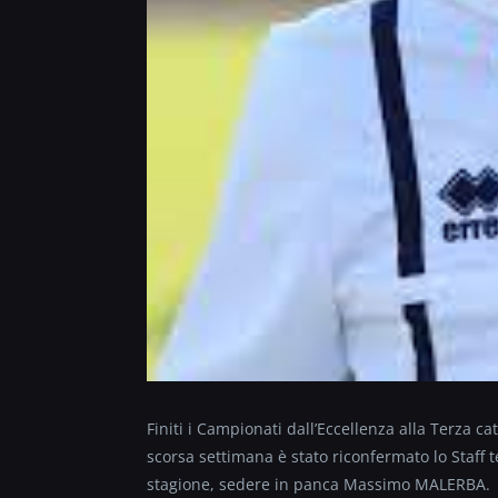
Finiti i Campionati dall’Eccellenza alla Terza c
scorsa settimana è stato riconfermato lo Staff 
stagione, sedere in panca Massimo MALERBA.