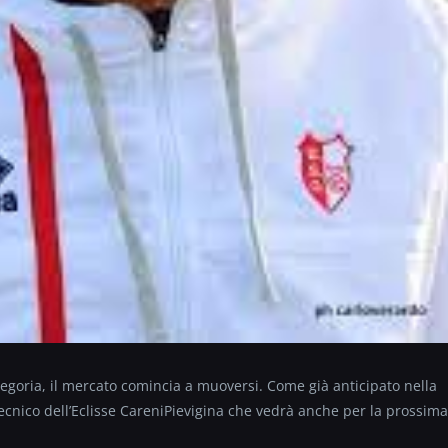
ategoria, il mercato comincia a muoversi. Come già anticipato nella
tecnico dell’Eclisse CareniPievigina che vedrà anche per la prossima