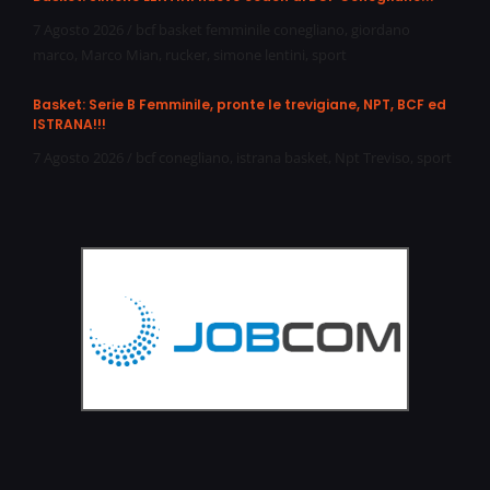
7 Agosto 2026
/
bcf basket femminile conegliano
,
giordano
marco
,
Marco Mian
,
rucker
,
simone lentini
,
sport
Basket: Serie B Femminile, pronte le trevigiane, NPT, BCF ed
ISTRANA!!!
7 Agosto 2026
/
bcf conegliano
,
istrana basket
,
Npt Treviso
,
sport