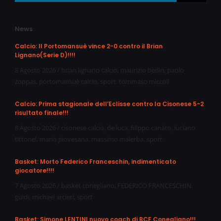
News
Calcio: Il Portomansuè vince 2-0 contro il Brian
Lignano(Serie D)!!!!
8 Agosto 2026
/
brian lignano calcio
,
maurizio bedin
,
paolo
zoppas
,
portomansuè calcio
,
sport
,
tommaso miccoli
Calcio: Prima stagionale dell’Eclisse contro la Cisonese 5-2
risultato finale!!!
8 Agosto 2026
/
cisonese calcio
,
de luca
,
filippo canato
,
luciano
tittonel
,
mario piovesana
,
massimo malerba
,
sport
Basket: Morto Federico Franceschin, indimenticato
giocatore!!!!
7 Agosto 2026
/
basket conegliano
,
FEDERICO FRANCESCHIN
,
guidi
,
michael arcieri
,
sport
Basket: Simone LENTINI nuovo coach di BCF Conegliano!!!