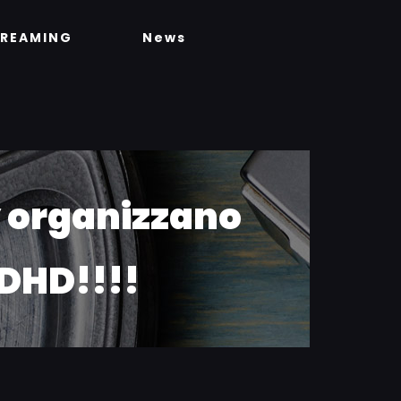
TREAMING
News
 organizzano
DHD!!!!