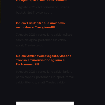
7 Agosto 2026
/
bcf conegliano
,
istrana
basket
,
Npt Treviso
,
sport
Calcio: I risultati delle amichevoli
nella Marca Trevigiana!!!!
7 Agosto 2026
/
conegliano calcio
,
eclisse
carenipievigina
,
portomansuè calcio
,
sport
,
Treviso calcio
Calcio: Amichevoli d’agosto, vincono
Treviso e Tamai vs Conegliano e
Portomansuè!!!
6 Agosto 2026
/
conegliano calcio
,
furlan
,
paolo zoppas
,
portomansuè
,
sport
,
tamai
calcio
,
tiberio granati
,
Treviso calcio