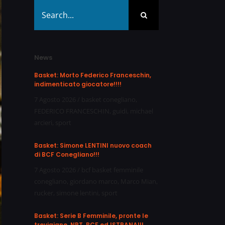
Search
for:
News
Basket: Morto Federico Franceschin,
indimenticato giocatore!!!!
7 Agosto 2026
/
basket conegliano
,
FEDERICO FRANCESCHIN
,
guidi
,
michael
arcieri
,
sport
Basket: Simone LENTINI nuovo coach
di BCF Conegliano!!!
7 Agosto 2026
/
bcf basket femminile
conegliano
,
giordano marco
,
Marco Mian
,
rucker
,
simone lentini
,
sport
Basket: Serie B Femminile, pronte le
trevigiane, NPT, BCF ed ISTRANA!!!