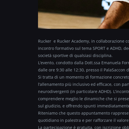
Rucker e Rucker Academy, in collaborazione co
incontro formativo sul tema SPORT e ADHD, dedica
società sportive di qualsiasi disciplina.
L’evento, condotto dalla Dott.ssa Emanuela Forn
dalle ore 9:30 alle 12:30, presso il PalaSaccon
Si tratta di un momento di formazione concreto
l’allenamento più inclusivo ed efficace, con par
neurodivergenti (in particolare ADHD). L’incont
comprendere meglio le dinamiche che si present
sul giudizio, e offrendo spunti immediatamente
Riteniamo che questo appuntamento rappresenti
quotidiano in palestra e per rafforzare il valore
La partecipazione è gratuita, con iscrizione obbli