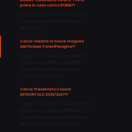
prima in casa contro ROMA!!!
4 Agosto 2026
/
basket treviso
,
doncic
,
marcelo nicola
,
nutribullet tvb
,
roma
basket
,
sport
Calcio: Iniziata la nuova stagione
ail
dell’Eclisse CareniPievigina!!!
4 Agosto 2026
/
eclisse carenipievigina
,
filippo canato
,
lorenzo casagrande
,
luciano tittonel
,
mario piovesana
,
massimo malerba
,
sport
Calcio: Presentato il nuovo
REFRONTOLO 2026/2027!!!
1 Agosto 2026
/
canal sindaco refrontolo
,
giuliano pasin
,
massimo antoniazzi
,
meneghel assessotre sport refrontolo
,
refrontolo calcio
,
sport
,
vanni bet