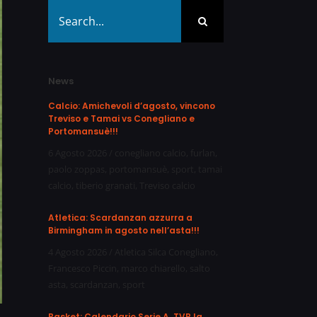
Search
for:
News
Calcio: Amichevoli d’agosto, vincono
Treviso e Tamai vs Conegliano e
Portomansuè!!!
6 Agosto 2026
/
conegliano calcio
,
furlan
,
paolo zoppas
,
portomansuè
,
sport
,
tamai
calcio
,
tiberio granati
,
Treviso calcio
Atletica: Scardanzan azzurra a
Birmingham in agosto nell’asta!!!
4 Agosto 2026
/
Atletica Silca Conegliano
,
Francesco Piccin
,
marco chiarello
,
salto
asta
,
scardanzan
,
sport
Basket: Calendario Serie A, TVB la