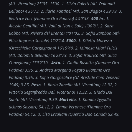
(Atl. Vicentina) 25’’35. 1500. 1. Silvia Coletti (Atl. Dolomiti
Belluno) 4’36’’73, 2. Ilaria Fantinel (Atl. San Biagio) 4’39’’79, 3.
Beatrice Fort (Fiamme Oro Padova) 4’40’’33.
400 hs.
1.
Alessia Gentilini (Atl. Valli di Non e Sole) 1’00’’81, 2. Sara
Bobbo (Atl. Riviera del Brenta) 1’01’’02, 3. Sofia Zambon (Atl-
Etica Impresa Sociale) 1’02’’24.
5000.
1. Diletta Moressa
(Orecchiella Gargagnana) 16’15’’40, 2. Mimosa Miari Fulcis
(Atl. Dolomiti Belluno) 16’28’’79, 3. Sofia Isaurico (Atl. Silca
Conegliano) 17’52’’10.
Asta.
1. Giulia Busatta (Fiamme Oro
Padova) 3.95, 2. Andrea Morgana Fogato (Fiamme Oro
Padova) 3.95, 3. Sofia Gorgosalice (GA Aristide Coin Venezia
1949) 3.85.
Peso.
1. Ilaria Zanella (Atl. Vicentina) 12.32, 2.
Vittoria Seganfreddo (Atl. Vicentina) 12.32, 3. Giada Dal
Santo (Atl. Vicentina) 9.39.
Martello.
1. Kamila Zygadlo
(Ichnos Sassari) 54.12, 2. Emma Veronese (Fiamme Oro
Padova) 54.12. 3. Elsa Erculiani (Quercia Dao Conad) 52.49.