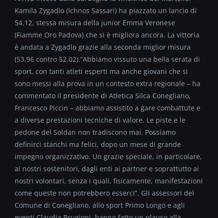
Kamila Zygadlo (Ichnos Sassari) ha piazzato un lancio di
54.12, stessa misura della junior Emma Veronese
(Fiamme Oro Padova) che si è migliora ancora. La vittoria
è andata a Zygadlo grazie alla seconda miglior misura
(53.96 contro 52.02).“Abbiamo vissuto una bella serata di
sport, con tanti atleti esperti ma anche giovani che si
sono messi alla prova in un contesto extra regionale – ha
commentato il presidente di Atletica Silca Conegliano,
Francesco Piccin – abbiamo assistito a gare combattute e
a diverse prestazioni tecniche di valore. Le piste e le
pedone del Soldan non tradiscono mai. Possiamo
definirci stanchi ma felici, dopo un mese di grande
impegno organizzativo. Un grazie speciale, in particolare,
ai nostri sostenitori, dagli enti ai partner e soprattutto ai
nostri volontari, senza i quali, fisicamente, manifestazioni
come queste non potrebbero esserci”. Gli assessori del
Comune di Conegliano, allo sport Primo Longo e agli
eventi Claudia Brugioni, hanno fatto un plauso alla