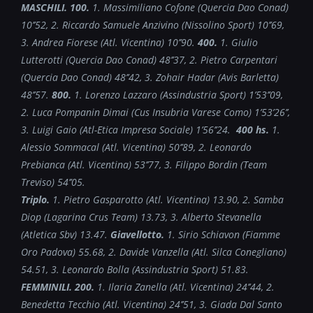
MASCHILI.
100.
1. Massimiliano Cofone (Quercia Dao Conad)
10’’52, 2. Riccardo Samuele Anzivino (Nissolino Sport) 10’’69,
3. Andrea Fiorese (Atl. Vicentina) 10’’90.
400.
1. Giulio
Lutterotti (Quercia Dao Conad) 48’’37, 2. Pietro Carpentari
(Quercia Dao Conad) 48’’42, 3. Zohair Hadar (Avis Barletta)
48’’57.
800.
1. Lorenzo Lazzaro (Assindustria Sport) 1’53’’09,
2. Luca Pompanin Dimai (Cus Insubria Varese Como) 1’53’26’’,
3. Luigi Gaio (Atl-Etica Impresa Sociale) 1’56’’24.
400 hs.
1.
Alessio Sommacal (Atl. Vicentina) 50’’89, 2. Leonardo
Prebianca (Atl. Vicentina) 53’’77, 3. Filippo Bordin (Team
Treviso) 54’’05.
Triplo.
1. Pietro Gasparotto (Atl. Vicentina) 13.90, 2. Samba
Diop (Lagarina Crus Team) 13.73, 3. Alberto Stevanella
(Atletica Sbv) 13.47.
Giavellotto.
1. Sirio Schiavon (Fiamme
Oro Padova) 55.68, 2. Davide Vanzella (Atl. Silca Conegliano)
54.51, 3. Leonardo Bolla (Assindustria Sport) 51.83.
FEMMINILI.
200
.
1.
Ilaria Zanella (Atl. Vicentina) 24’’44, 2.
Benedetta Tecchio (Atl. Vicentina) 24’’51, 3. Giada Dal Santo