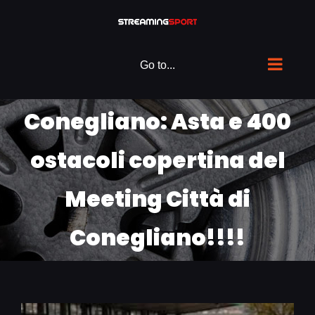
Skip
to
content
Go to...
Conegliano: Asta e 400
ostacoli copertina del
Meeting Città di
Conegliano!!!!