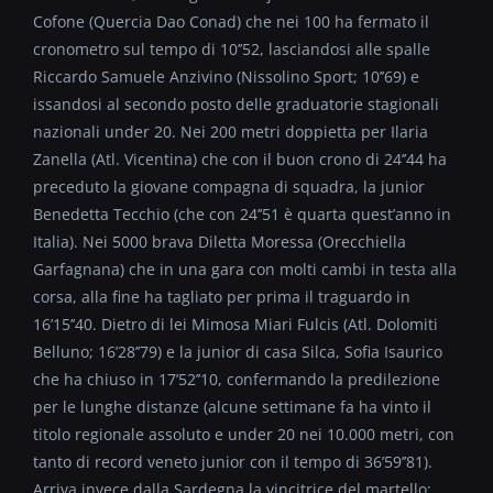
Cofone (Quercia Dao Conad) che nei 100 ha fermato il
cronometro sul tempo di 10’’52, lasciandosi alle spalle
Riccardo Samuele Anzivino (Nissolino Sport; 10’’69) e
issandosi al secondo posto delle graduatorie stagionali
nazionali under 20. Nei 200 metri doppietta per Ilaria
Zanella (Atl. Vicentina) che con il buon crono di 24’’44 ha
preceduto la giovane compagna di squadra, la junior
Benedetta Tecchio (che con 24’’51 è quarta quest’anno in
Italia). Nei 5000 brava Diletta Moressa (Orecchiella
Garfagnana) che in una gara con molti cambi in testa alla
corsa, alla fine ha tagliato per prima il traguardo in
16’15’’40. Dietro di lei Mimosa Miari Fulcis (Atl. Dolomiti
Belluno; 16’28’’79) e la junior di casa Silca, Sofia Isaurico
che ha chiuso in 17’52’’10, confermando la predilezione
per le lunghe distanze (alcune settimane fa ha vinto il
titolo regionale assoluto e under 20 nei 10.000 metri, con
tanto di record veneto junior con il tempo di 36’59’’81).
Arriva invece dalla Sardegna la vincitrice del martello: