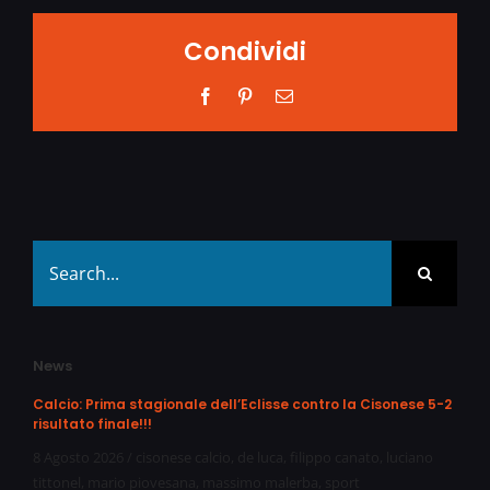
Condividi
Facebook
Pinterest
Email
Search
for:
News
Calcio: Prima stagionale dell’Eclisse contro la Cisonese 5-2
risultato finale!!!
8 Agosto 2026
/
cisonese calcio
,
de luca
,
filippo canato
,
luciano
tittonel
,
mario piovesana
,
massimo malerba
,
sport