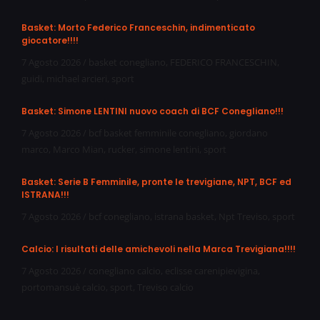
Basket: Morto Federico Franceschin, indimenticato
giocatore!!!!
7 Agosto 2026
/
basket conegliano
,
FEDERICO FRANCESCHIN
,
guidi
,
michael arcieri
,
sport
Basket: Simone LENTINI nuovo coach di BCF Conegliano!!!
7 Agosto 2026
/
bcf basket femminile conegliano
,
giordano
marco
,
Marco Mian
,
rucker
,
simone lentini
,
sport
Basket: Serie B Femminile, pronte le trevigiane, NPT, BCF ed
ISTRANA!!!
7 Agosto 2026
/
bcf conegliano
,
istrana basket
,
Npt Treviso
,
sport
Calcio: I risultati delle amichevoli nella Marca Trevigiana!!!!
7 Agosto 2026
/
conegliano calcio
,
eclisse carenipievigina
,
portomansuè calcio
,
sport
,
Treviso calcio