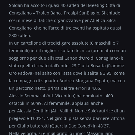
Soldan ha accolto i quasi 400 atleti del Meeting Città di
Conegliano – Trofeo Banca Prealpi SanBiagio. Si chiude
così il mese di fatiche organizzative per Atletica Silca
Conegliano, che nell’arco di tre eventi ha ospitato quasi
2300 atleti.
In un cartellone di tredici gare assolute (6 maschili e 7
femminili) ieri il miglior risultato tecnico (premiato con un
soggiorno per due all’Hotel Canon d’Oro di Conegliano) è
stato quello firmato dall’under 23 Giulia Busatta (Fiamme
Oro Padova) nel salto con l’asta dove è salita a 3.95, come
la compagna di squadra Andrea Morgana Fogato, ma con
un percorso netto, prima dei tre errori a 4.05.
Alessio Sommacal (Atl. Vicentina) ha dominato i 400
ostacoli in 50’’89. Al femminile, applausi anche
per Alessia Gentilini (Atl. Valli di Non e Sole) autrice di un
pregevole 1’00’’81. Nel giro di pista senza barriere vittoria
per Giulio Lutterotti (Quercia Dao Conad) in 48’’37.
Nella velocità, si è migliorato lo junior Massimiliano