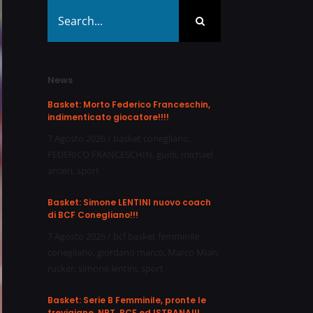
Search
for:
News
Basket: Morto Federico Franceschin,
indimenticato giocatore!!!!
7 Agosto 2026
/
basket conegliano
,
FEDERICO FRANCESCHIN
,
guidi
,
michael
arcieri
,
sport
Basket: Simone LENTINI nuovo coach
di BCF Conegliano!!!
7 Agosto 2026
/
bcf basket femminile
conegliano
,
giordano marco
,
Marco Mian
,
rucker
,
simone lentini
,
sport
Basket: Serie B Femminile, pronte le
trevigiane, NPT, BCF ed ISTRANA!!!