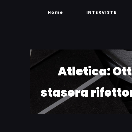
Skip
to
Home
INTERVISTE
content
Atletica: Ot
stasera rifetto