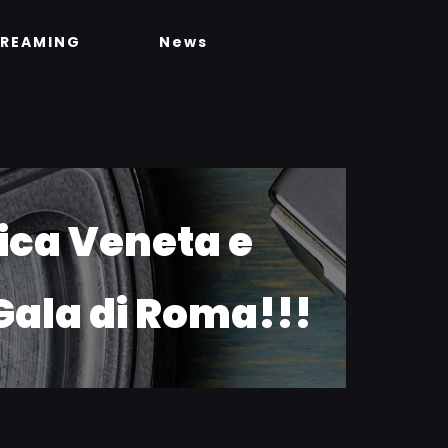
TREAMING
News
tica Veneta e
 Gala di Roma!!!