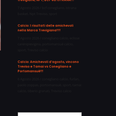
7 Agosto 2026
/
bcf conegliano
,
istrana
basket
,
Npt Treviso
,
sport
Calcio: I risultati delle amichevoli
nella Marca Trevigiana!!!!
7 Agosto 2026
/
conegliano calcio
,
eclisse
carenipievigina
,
portomansuè calcio
,
sport
,
Treviso calcio
Calcio: Amichevoli d’agosto, vincono
Treviso e Tamai vs Conegliano e
Portomansuè!!!
6 Agosto 2026
/
conegliano calcio
,
furlan
,
paolo zoppas
,
portomansuè
,
sport
,
tamai
calcio
,
tiberio granati
,
Treviso calcio