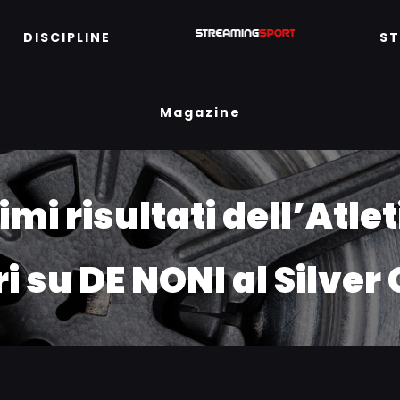
DISCIPLINE
S
Magazine
timi risultati dell’Atle
ri su DE NONI al Silver