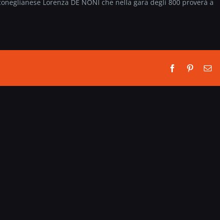
a coneglianese Lorenza DE NONI che nella gara degli 800 proverà a
Facebook
Pinterest
Em