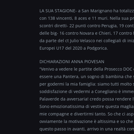
LA SUA STAGIONE- a San Marignano ha totalizzat
con 138 vincenti, 8 aces e 11 muri. Nella sua pr
scontri diretti- 22 punti contro Perugia, 19 co
delle big- 16 contro Novara e Chieri, 17 contro
da parte del ct Julio Velasco nei collegiali di i
Europei U17 del 2020 a Podgorica.
DICHIARAZIONI ANNA PIOVESAN
“Venivo a vedere le partite della Prosecco DOC 
essere una Pantera, un sogno di bambina che si
per godermi la mia famiglia: siamo tutti molto 
soddisfazione di vedermi a Conegliano è immens
Palaverde da avversaria! credo possa rendere l’i
Sono emozionatissima di vestire questa maglia, d
mie compagne e divertirmi tanto. So che ci asp
ovviamente la motivazione è altissima e so che
questo passo in avanti, arrivo in una realtà c