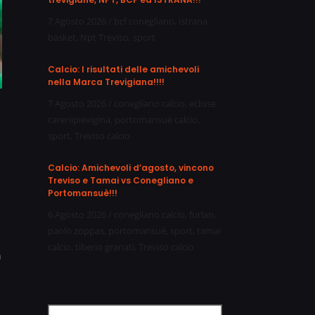
7 Agosto 2026
/
bcf conegliano
,
istrana
basket
,
Npt Treviso
,
sport
Calcio: I risultati delle amichevoli
nella Marca Trevigiana!!!!
7 Agosto 2026
/
conegliano calcio
,
eclisse
carenipievigina
,
portomansuè calcio
,
sport
,
Treviso calcio
Calcio: Amichevoli d’agosto, vincono
Treviso e Tamai vs Conegliano e
Portomansuè!!!
6 Agosto 2026
/
conegliano calcio
,
furlan
,
paolo zoppas
,
portomansuè
,
sport
,
tamai
calcio
,
tiberio granati
,
Treviso calcio
n