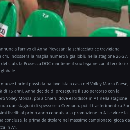
nuncia l’arrivo di Anna Piovesan: la schiacciatrice trevigiana
 cm, indosserà la maglia numero 8 gialloblù nella stagione 26-27.
ia del club, la Prosecco DOC mantiene il suo legame con il territorio
 globale.
uove i primi passi da pallavolista a casa nel Volley Marca Paese,
età di 15 anni, Anna decide di proseguire il suo percorso con la
ro Volley Monza, poi a Chieri, dove esordisce in A1 nella stagione
ando due stagioni di spessore a Cremona; poi il trasferimento a Sa
mi livelli: al primo anno conquista la promozione in A1 e vince la
na conclusa, la prima da titolare nel massimo campionato, gioca da
za in A1.