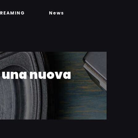
TREAMING
News
è una nuova