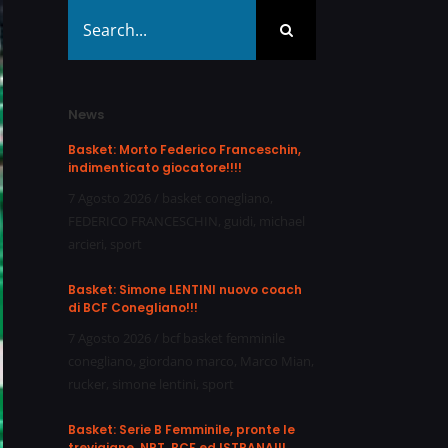
Search
for:
News
Basket: Morto Federico Franceschin,
indimenticato giocatore!!!!
7 Agosto 2026
/
basket conegliano
,
FEDERICO FRANCESCHIN
,
guidi
,
michael
arcieri
,
sport
Basket: Simone LENTINI nuovo coach
di BCF Conegliano!!!
7 Agosto 2026
/
bcf basket femminile
conegliano
,
giordano marco
,
Marco Mian
,
rucker
,
simone lentini
,
sport
Basket: Serie B Femminile, pronte le
trevigiane, NPT, BCF ed ISTRANA!!!