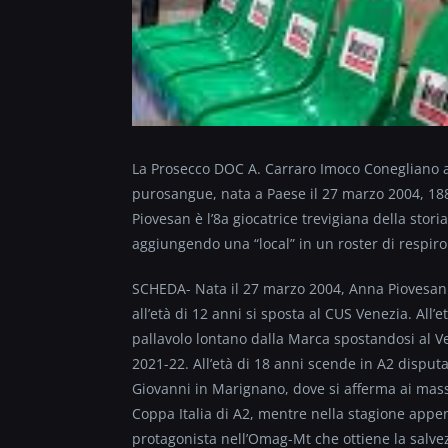
La Prosecco DOC A. Carraro Imoco Conegliano an
purosangue, nata a Paese il 27 marzo 2004, 188
Piovesan è l’8a giocatrice trevigiana della stor
aggiungendo una “local” in un roster di respiro
SCHEDA- Nata il 27 marzo 2004, Anna Piovesan m
all’età di 12 anni si sposta al CUS Venezia. All’
pallavolo lontano dalla Marca spostandosi al Ve
2021-22. All’età di 18 anni scende in A2 disput
Giovanni in Marignano, dove si afferma ai massi
Coppa Italia di A2, mentre nella stagione appe
protagonista nell’Omag-Mt che ottiene la salvez