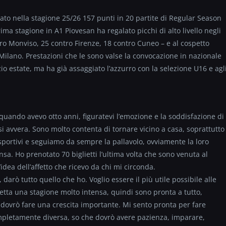
o nella stagione 25/26 157 punti in 20 partite di Regular Season
ima stagione in A1 Piovesan ha regalato picchi di alto livello negli
ntro Monviso, 25 contro Firenze, 18 contro Cuneo – e al cospetto
 Milano. Prestazioni che le sono valse la convocazione in nazionale
nizio estate, ma ha già assaggiato l’azzurro con la selezione U16 e agl
quando avevo otto anni, figuratevi l’emozione e la soddisfazione di
 avvera. Sono molto contenta di tornare vicino a casa, soprattutto
sportivi e seguiamo da sempre la pallavolo, ovviamente la loro
a. Ho prenotato 70 biglietti l’ultima volta che sono venuta al
dea dell’affetto che ricevo da chi mi circonda.
arò tutto quello che ho. Voglio essere il più utile possibile alle
etta una stagione molto intensa, quindi sono pronta a tutto,
 dovrò fare una crescita importante. Mi sento pronta per fare
ompletamente diversa, so che dovrò avere pazienza, imparare,