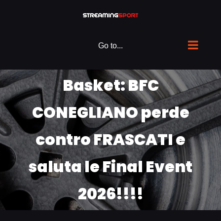
Skip
to
content
Go to...
Basket: BFC
CONEGLIANO perde
contro FRASCATI e
saluta le Final Event
2026!!!!