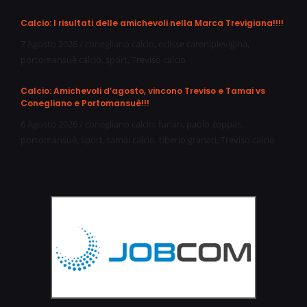
Calcio: I risultati delle amichevoli nella Marca Trevigiana!!!!
7 Agosto 2026
/
conegliano calcio
,
eclisse carenipievigina
,
portomansuè calcio
,
sport
,
Treviso calcio
Calcio: Amichevoli d’agosto, vincono Treviso e Tamai vs
Conegliano e Portomansuè!!!
6 Agosto 2026
/
conegliano calcio
,
furlan
,
paolo zoppas
,
portomansuè
,
sport
,
tamai calcio
,
tiberio granati
,
Treviso calcio