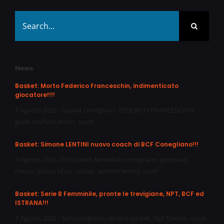
Search
for:
News
Basket: Morto Federico Franceschin, indimenticato
giocatore!!!!
7 Agosto 2026
/
basket conegliano
,
FEDERICO FRANCESCHIN
,
guidi
,
michael arcieri
,
sport
Basket: Simone LENTINI nuovo coach di BCF Conegliano!!!
7 Agosto 2026
/
bcf basket femminile conegliano
,
giordano
marco
,
Marco Mian
,
rucker
,
simone lentini
,
sport
Basket: Serie B Femminile, pronte le trevigiane, NPT, BCF ed
ISTRANA!!!
7 Agosto 2026
/
bcf conegliano
,
istrana basket
,
Npt Treviso
,
sport