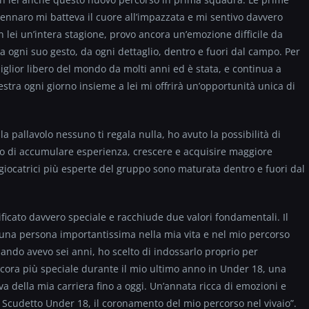
Gennaro mi batteva il cuore all’impazzata e mi sentivo davvero
on lei un’intera stagione, provo ancora un’emozione difficile da
 ogni suo gesto, da ogni dettaglio, dentro e fuori dal campo. Per
glior libero del mondo da molti anni ed è stata, e continua a
lestra ogni giorno insieme a lei mi offrirà un’opportunità unica di
la pallavolo nessuno ti regala nulla, ho avuto la possibilità di
o di accumulare esperienza, crescere e acquisire maggiore
giocatrici più esperte del gruppo sono maturata dentro e fuori dal
ficato davvero speciale e racchiude due valori fondamentali. Il
 una persona importantissima nella mia vita e nel mio percorso
uando avevo sei anni, ho scelto di indossarlo proprio per
ncora più speciale durante il mio ultimo anno in Under 18, una
iva della mia carriera fino a oggi. Un’annata ricca di emozioni e
 Scudetto Under 18, il coronamento del mio percorso nel vivaio”.