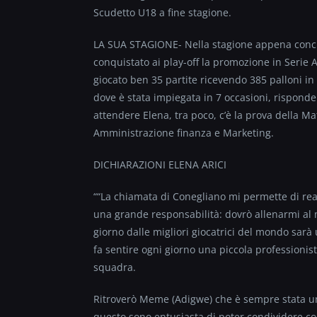
Scudetto U18 a fine stagione.
LA SUA STAGIONE- Nella stagione appena conclu
conquistato ai play-off la promozione in Serie A
giocato ben 35 partite ricevendo 385 palloni in 
dove è stata impiegata in 7 occasioni, rispond
attendere Elena, tra poco, c’è la prova della Mat
Amministrazione finanza e Marketing.
DICHIARAZIONI ELENA ARICI
““La chiamata di Conegliano mi permette di re
una grande responsabilità: dovrò allenarmi al
giorno dalle migliori giocatrici del mondo sarà
fa sentire ogni giorno una piccola professionist
squadra.
Ritroverò Meme (Adigwe) che è sempre stata un 
questo sono entusiasta di poter condividere c