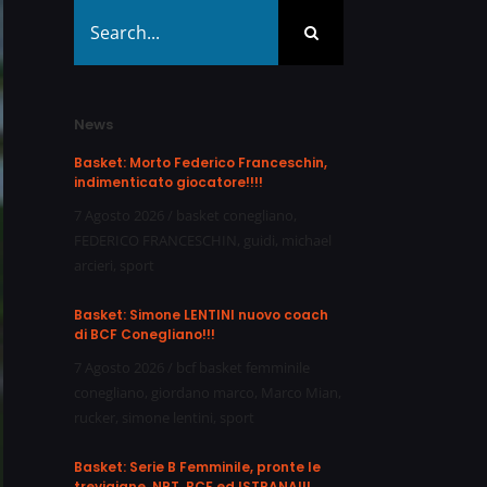
Search
for:
News
Basket: Morto Federico Franceschin,
indimenticato giocatore!!!!
7 Agosto 2026
/
basket conegliano
,
FEDERICO FRANCESCHIN
,
guidi
,
michael
arcieri
,
sport
Basket: Simone LENTINI nuovo coach
di BCF Conegliano!!!
7 Agosto 2026
/
bcf basket femminile
conegliano
,
giordano marco
,
Marco Mian
,
rucker
,
simone lentini
,
sport
Basket: Serie B Femminile, pronte le
trevigiane, NPT, BCF ed ISTRANA!!!