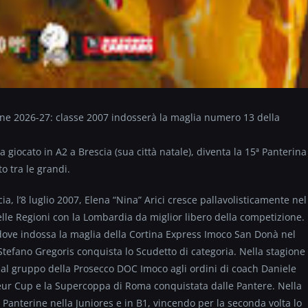
ione 2026-27: classe 2007 indosserà la maglia numero 13 della
a giocato in A2 a Brescia (sua città natale), diventa la 15ª Panterina
o tra le grandi.
a, l’8 luglio 2007, Elena “Nina” Arici cresce pallavolisticamente nel
delle Regioni con la Lombardia da miglior libero della competizione.
dove indossa la maglia della Cortina Express Imoco San Donà nel
tefano Gregoris conquista lo Scudetto di categoria. Nella stagione
al gruppo della Prosecco DOC Imoco agli ordini di coach Daniele
eur Cup e la Supercoppa di Roma conquistata dalle Pantere. Nella
e Panterine nella Juniores e in B1, vincendo per la seconda volta lo