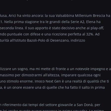
sa, Arici ha vinto ancora: la sua Valsabbina Millenium Brescia ha
1. Nella prima stagione tra le grandi della Serie A2, Elena ha
seconda linea. Il suo apporto è stato decisivo anche ai play-off,
endo puntuale con difese e una ricezione perfetta al 32%. Ad
urità all’Istituto Bazoli-Polo di Desenzano, indirizzo
alizzare un sogno, ma mi mette di fronte a un notevole impegno e a
 massimo per dimostrarmi all’altezza, imparare qualcosa ogni
 uno stimolo enorme. Imoco Next Gen è una realtà di qualità che ti
a, è un onore essere una di quelle che ha fatto il salto in prima
riferimento dai tempi del settore giovanile a San Donà, per
on lei anche questo nuovo percorso in prima squadra. Le prime