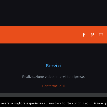
Facebook
Pinterest
Em
Servizi
Realizzazione video, interviste, riprese.
Contattaci qui
This website uses cookies and third party services.
OK
 avere la migliore esperienza sul nostro sito. Se continui ad utilizzare 