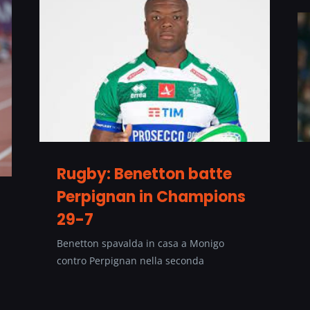
Rugby: Benetton batte
Perpignan in Champions
29-7
Benetton spavalda in casa a Monigo
contro Perpignan nella seconda