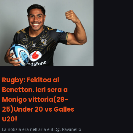
Rugby: Fekitoa al
Benetton. Ieri sera a
Monigo vittoria(29-
25)Under 20 vs Galles
U20!
La notizia era nell'aria e il Dg. Pavanello