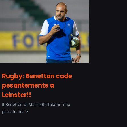
Rugby: Benetton cade
pesantemente a
Leinster!!
Il Benetton di Marco Bortolami ci ha
provato, ma è