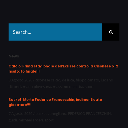
Search
for:
News
Calcio: Prima stagionale dell’Eclisse contro la Cisonese 5-2
risultato finale!!!
8 Agosto 2026
/
cisonese calcio
,
de luca
,
filippo canato
,
luciano
tittonel
,
mario piovesana
,
massimo malerba
,
sport
Basket: Morto Federico Franceschin, indimenticato
giocatore!!!!
7 Agosto 2026
/
basket conegliano
,
FEDERICO FRANCESCHIN
,
guidi
,
michael arcieri
,
sport