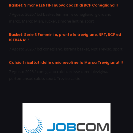
Basket: Simone LENTINI nuovo coach di BCF Conegliano!!!
7 Agosto 2026
/
bcf basket femminile conegliano
,
giordano
marco
,
Marco Mian
,
rucker
,
simone lentini
,
sport
Basket: Serie B Femminile, pronte le trevigiane, NPT, BCF ed
ISTRANA!!!
7 Agosto 2026
/
bcf conegliano
,
istrana basket
,
Npt Treviso
,
sport
Calcio: I risultati delle amichevoli nella Marca Trevigiana!!!!
7 Agosto 2026
/
conegliano calcio
,
eclisse carenipievigina
,
portomansuè calcio
,
sport
,
Treviso calcio