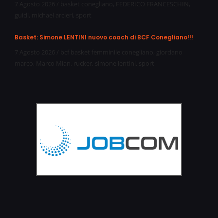
7 Agosto 2026
/
basket conegliano
,
FEDERICO FRANCESCHIN
,
guidi
,
michael arcieri
,
sport
Basket: Simone LENTINI nuovo coach di BCF Conegliano!!!
7 Agosto 2026
/
bcf basket femminile conegliano
,
giordano
marco
,
Marco Mian
,
rucker
,
simone lentini
,
sport