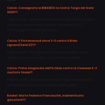
Calcio: Consegnata ai BIBANESI la nostra Targa del Gala
2026!!!!
9 Agosto 2026
/
armando da re
,
bruno zanette
,
francesca da re
,
gianfranco ceschin
,
mirco villanova
,
nicola da re
,
sport
,
streamingsport.it
,
venetoglobe.com
Calcio: Il Portomansuè vince 2-0 contro il Brian
Lignano(Serie D)!!!!
8 Agosto 2026
/
brian lignano calcio
,
maurizio bedin
,
paolo
zoppas
,
portomansuè calcio
,
sport
,
tommaso miccoli
Calcio: Prima stagionale dell’Eclisse contro la Cisonese 5-2
risultato finale!!!
8 Agosto 2026
/
cisonese calcio
,
de luca
,
filippo canato
,
luciano
tittonel
,
mario piovesana
,
massimo malerba
,
sport
Basket: Morto Federico Franceschin, indimenticato
giocatore!!!!