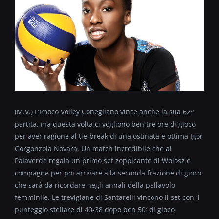
(M.V.) L’Imoco Volley Conegliano vince anche la sua 62^
partita, ma questa volta ci vogliono ben tre ore di gioco
per aver ragione al tie-break di una ostinata e ottima Igor
Gorgonzola Novara. Un match incredibile che al
Palaverde regala un primo set zoppicante di Wolosz e
compagne per poi arrivare alla seconda frazione di gioco
che sarà da ricordare negli annali della pallavolo
femminile. Le trevigiane di Santarelli vincono il set con il
punteggio stellare di 40-38 dopo ben 50′ di gioco