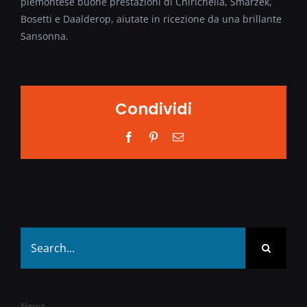
piemontese buone prestazioni di Chirichella, Smarzek,
Bosetti e Daalderop, aiutate in ricezione da una brillante
Sansonna.
Condividi
Facebook
Pinterest
Email
Search
for:
News