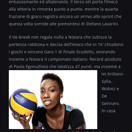
entusiasmante ed altalenante. Il terzo set porta l’Imoco
alla vittoria in rimonta punto a punto, mentre la quarta
frazione di gioco registra ancora un arrivo allo sprint che
questa volta sorride alle piemontesi di Stefano Lavarini.
Il tie-break non regala nulla a Novara che subisce la
partenza rabbiosa e decisa dell’Imoco che in 16′ chiudono
i giochi e vincono Gara 1 di Finale Scudetto, onorando
insieme a Novara il campionato italiano. Record assoluto
di Paola Egonu(foto)
che totalizza 47 punti, ma insieme a
lei brillano
Sylla,
Wolosz e
De
Gennaro.
In casa