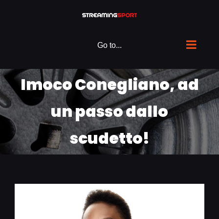
Skip
to
content
Go to...
Imoco Conegliano, ad
un passo dallo
scudetto!