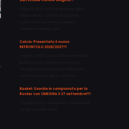
4 Agosto 2026
/
eclisse carenipievigina
,
filippo canato
,
lorenzo casagrande
,
luciano tittonel
,
mario piovesana
,
massimo malerba
,
sport
Calcio: Presentato il nuovo
REFRONTOLO 2026/2027!!!
1 Agosto 2026
/
canal sindaco refrontolo
,
giuliano pasin
,
massimo antoniazzi
,
e
meneghel assessotre sport refrontolo
,
refrontolo calcio
,
sport
,
vanni bet
Basket: Esordio in campionato per la
Rucker con OMEGNA il 27 settembre!!!!
31 Luglio 2026
/
campanella
,
imola basket
,
omegna
,
rucker
,
sport