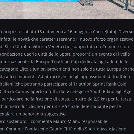
rrà proposto sabato 15 e domenica 16 maggio a Caorle(foto)
. Diverse
infatti le novità che caratterizzeranno il nuovo sforzo organizzativo
di Silca Ultralite Vittorio Veneto che, supportata da Comune e da
Fondazione Caorle Città dello Sport, proporrà un evento di livello
internazionale, la Europe Triathlon Cup dedicata agli atleti delle
categorie Élite e Junior, provenienti non solo da tutta Europa anch
da altri continenti. Ad attrarre anche gli appassionati di triathlon
italiani (che potranno partecipare al Triathlon Sprint Rank Gold
Città di Caorle, aperto a tutti, dalle categorie Youth B fino agli Age
articolare nella frazione di corsa. Un giro da 2,5 km per la terza
chilometri di ciclismo) per un
rush
finale determinante per le
 regalare un panorama suggestivo.
ero sostenuto – commenta Mauro Miani, responsabile
 con Comune, Fondazione Caorle Città dello Sport e Associazione