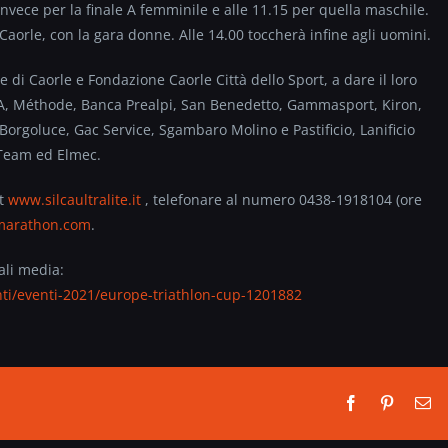
invece per la finale A femminile e alle 11.15 per quella maschile.
 Caorle, con la gara donne. Alle 14.00 toccherà infine agli uomini.
e di Caorle e Fondazione Caorle Città dello Sport, a dare il loro
a SpA, Méthode, Banca Prealpi, San Benedetto, Gammasport, Kiron,
, Borgoluce, Gac Service, Sgambaro Molino e Pastificio, Lanificio
 Team ed Elmec.
et
www.silcaultralite.it
, telefonare al numero 0438-1918104 (ore
omarathon.com
.
ali media:
venti/eventi-2021/europe-triathlon-cup-1201882
Facebook
Pinterest
Em