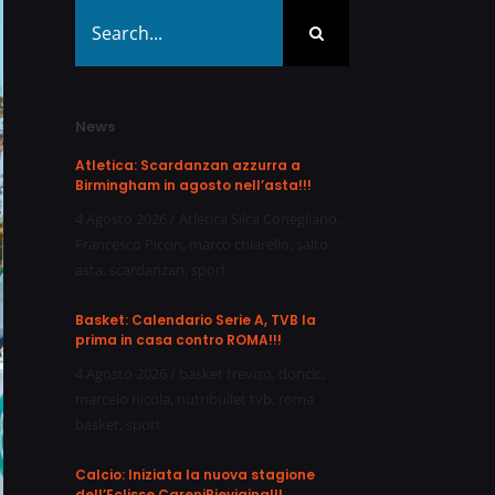
Search
for:
News
Atletica: Scardanzan azzurra a
Birmingham in agosto nell’asta!!!
4 Agosto 2026
/
Atletica Silca Conegliano
,
Francesco Piccin
,
marco chiarello
,
salto
asta
,
scardanzan
,
sport
Basket: Calendario Serie A, TVB la
prima in casa contro ROMA!!!
4 Agosto 2026
/
basket treviso
,
doncic
,
marcelo nicola
,
nutribullet tvb
,
roma
basket
,
sport
Calcio: Iniziata la nuova stagione
dell’Eclisse CareniPievigina!!!