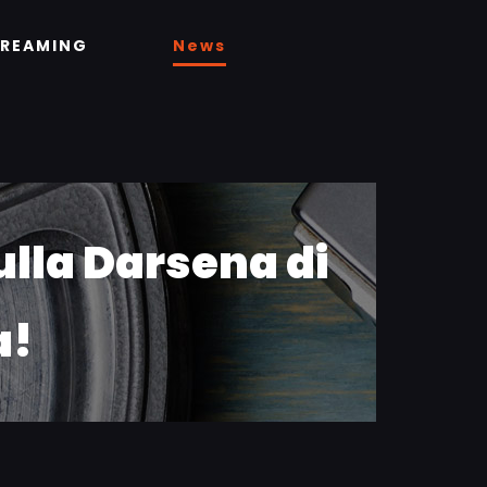
TREAMING
News
ulla Darsena di
a!