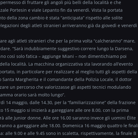
ermesso di fruttare gli angoli più belli della località e che
zzale Portesin e viale Lepanto fin da venerdì. Vista la portata
to della zona cambio è stata “anticipata” rispetto alle solite
elegazioni degli atleti stranieri arriveranno già da giovedì e venerdì
lare agli atleti stranieri che per la prima volta “calcheranno” mare,
cordare. “Sarà indubbiamente suggestivo correre lungo la Darsena,
nno così solo fatica – aggiunge Miani – non dimentichiamo poi
 della località. La macchina organizzativa sta lavorando all’evento
ortato, in particolare per realizzare al meglio tutti gli aspetti della
rto Santa Margherita e il comandante della Polizia Locale, il dottor
are un percorso che valorizzasse gli aspetti tecnici modulando
ogramma orario sarà molto lungo”.
ì 14 maggio, dalle 14.30, per la “familiarizzazione” della frazione
to 15 maggio si inizierà a gareggiare alle ore 8.00, con la prima
erà alle Junior donne. Alle ore 16.00 saranno invece gli uomini Élite
ieranno a gareggiare alle 18.00. Domenica 16 maggio quattro le final
alle 9.00 e alle 9.45 sono in scaletta, rispettivamente, la finale B