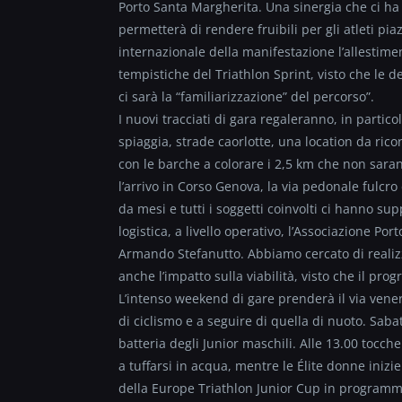
Porto Santa Margherita. Una sinergia che ci ha p
permetterà di rendere fruibili per gli atleti pia
internazionale della manifestazione l’allestimen
tempistiche del Triathlon Sprint, visto che le d
ci sarà la “familiarizzazione” del percorso”.
I nuovi tracciati di gara regaleranno, in partico
spiaggia, strade caorlotte, una location da ri
con le barche a colorare i 2,5 km che non sara
l’arrivo in Corso Genova, la via pedonale fulcro
da mesi e tutti i soggetti coinvolti ci hanno supp
logistica, a livello operativo, l’Associazione Po
Armando Stefanutto. Abbiamo cercato di realizz
anche l’impatto sulla viabilità, visto che il pr
L’intenso weekend di gare prenderà il via venerd
di ciclismo e a seguire di quella di nuoto. Saba
batteria degli Junior maschili. Alle 13.00 tocch
a tuffarsi in acqua, mentre le Élite donne iniz
della Europe Triathlon Junior Cup in programma: 