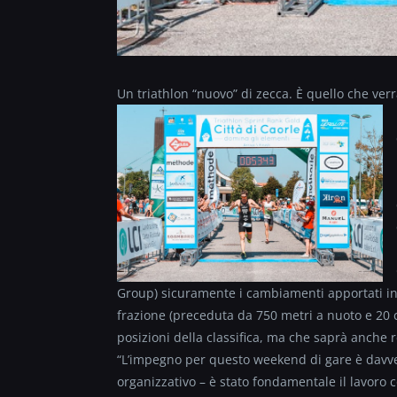
Un triathlon “nuovo” di zecca. È quello che ve
Group) sicuramente i cambiamenti apportati in p
frazione (preceduta da 750 metri a nuoto e 20 
posizioni della classifica, ma che saprà anche
“L’impegno per questo weekend di gare è davv
organizzativo – è stato fondamentale il lavoro