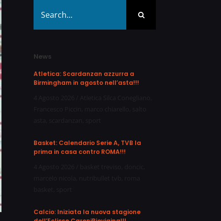
Search
for:
News
Atletica: Scardanzan azzurra a
Birmingham in agosto nell’asta!!!
4 Agosto 2026
/
Atletica Silca Conegliano
,
Francesco Piccin
,
marco chiarello
,
salto
asta
,
scardanzan
,
sport
Basket: Calendario Serie A, TVB la
prima in casa contro ROMA!!!
4 Agosto 2026
/
basket treviso
,
doncic
,
marcelo nicola
,
nutribullet tvb
,
roma
basket
,
sport
Calcio: Iniziata la nuova stagione
dell’Eclisse CareniPievigina!!!