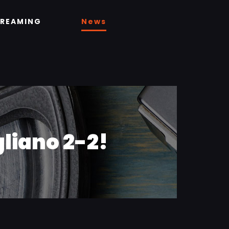
TREAMING
News
liano 2-2!