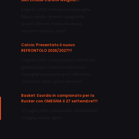
4 Agosto 2026
/
eclisse carenipievigina
,
filippo canato
,
lorenzo casagrande
,
luciano tittonel
,
mario piovesana
,
massimo malerba
,
sport
Calcio: Presentato il nuovo
REFRONTOLO 2026/2027!!!
1 Agosto 2026
/
canal sindaco refrontolo
,
giuliano pasin
,
massimo antoniazzi
,
meneghel assessotre sport refrontolo
,
refrontolo calcio
,
sport
,
vanni bet
Basket: Esordio in campionato per la
Rucker con OMEGNA il 27 settembre!!!!
ail
31 Luglio 2026
/
campanella
,
imola basket
,
omegna
,
rucker
,
sport